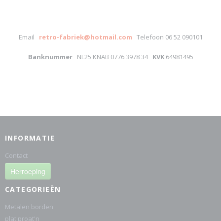
Email
retro-fabriek@hotmail.com
Telefoon 06 52 090101
Banknummer
NL25 KNAB 0776 3978 34
KVK
64981495
INFORMATIE
Contact
Herroeping
CATEGORIEËN
Metalen borden
plat proat'n