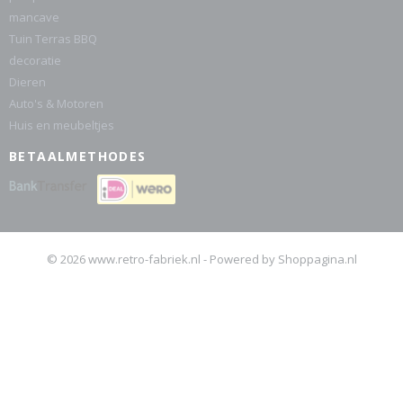
mancave
Tuin Terras BBQ
decoratie
Dieren
Auto's & Motoren
Huis en meubeltjes
BETAALMETHODES
© 2026 www.retro-fabriek.nl - Powered by Shoppagina.nl