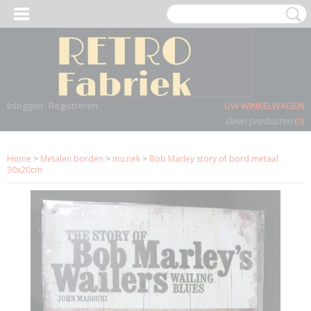
Inloggen
Registreren
UW WINKELWAGEN
Geen producten
(0)
Home
>
Metalen borden
>
muziek
>
Bob Marley story of bord metaal
30x20cm