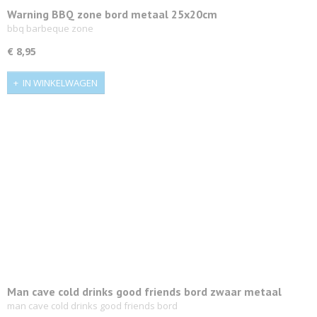
Warning BBQ zone bord metaal 25x20cm
bbq barbeque zone
€ 8,95
IN WINKELWAGEN
Man cave cold drinks good friends bord zwaar metaal
100x48cm groot
man cave cold drinks good friends bord