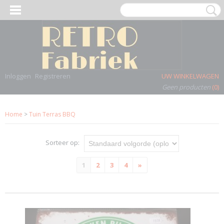
Inloggen
Registreren
UW WINKELWAGEN
Geen producten
(0)
Home
>
Tuin Terras BBQ
Sorteer op:
1
2
3
4
»