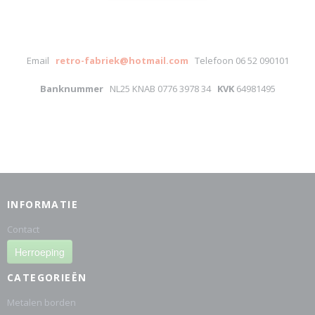
Email
retro-fabriek@hotmail.com
Telefoon 06 52 090101
Banknummer
NL25 KNAB 0776 3978 34
KVK
64981495
INFORMATIE
Contact
Herroeping
CATEGORIEËN
Metalen borden