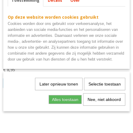
Toestemming
Details
Over
Op deze website worden cookies gebruikt
Cookies worden door ons gebruikt voor verkeersanalyse, het
aanbieden van sociale media-functies en het personaliseren van
informatie en advertenties. Daarnaast verlenen we onze sociale
media-, advertentie- en analysepartners toegang tot informatie over
hoe u onze site gebruikt. Zij kunnen deze informatie gebruiken in
combinatie met andere gegevens die zij mogelijk hebben verzameld
Mancave man cave bord metaal 25x20cm
door uw gebruik van hun diensten of die u hen hebt verstrekt.
mancave bord metaal
€ 8,95
IN WINKELWAGEN
Later opnieuw tonen
Selectie toestaan
Alles toestaan
Nee, niet akkoord