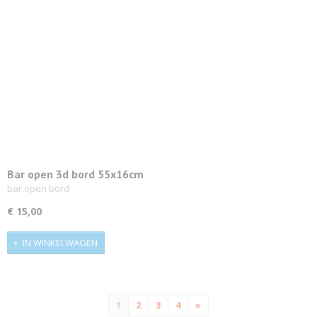
Bar open 3d bord 55x16cm
bar open bord
€ 15,00
IN WINKELWAGEN
1
2
3
4
»