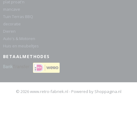
plat proat'n
mancave
Tuin Terras BBQ
decoratie
Dieren
Auto's & Motoren
Huis en meubeltjes
BETAALMETHODES
© 2026 www.retro-fabriek.nl - Powered by Shoppagina.nl