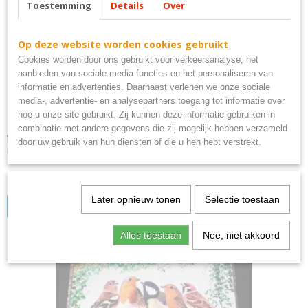
Toestemming
Details
Over
Op deze website worden cookies gebruikt
Cookies worden door ons gebruikt voor verkeersanalyse, het
aanbieden van sociale media-functies en het personaliseren van
informatie en advertenties. Daarnaast verlenen we onze sociale
media-, advertentie- en analysepartners toegang tot informatie over
hoe u onze site gebruikt. Zij kunnen deze informatie gebruiken in
combinatie met andere gegevens die zij mogelijk hebben verzameld
Whiskey bar fles bord metaal 25x20cm
door uw gebruik van hun diensten of die u hen hebt verstrekt.
whiskey bar bord metaal
€ 8,95
Later opnieuw tonen
Selectie toestaan
IN WINKELWAGEN
Alles toestaan
Nee, niet akkoord