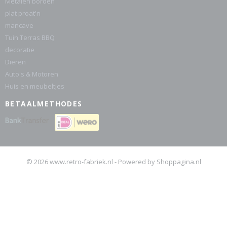
Metalen borden
plat proat'n
mancave
Tuin Terras BBQ
decoratie
Dieren
Auto's & Motoren
Huis en meubeltjes
BETAALMETHODES
© 2026 www.retro-fabriek.nl - Powered by Shoppagina.nl