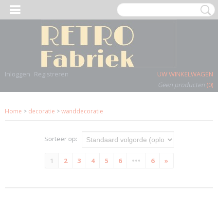
Inloggen
Registreren
UW WINKELWAGEN
Geen producten
(0)
Home
>
decoratie
>
wanddecoratie
Sorteer op:
1
2
3
4
5
6
•••
6
»