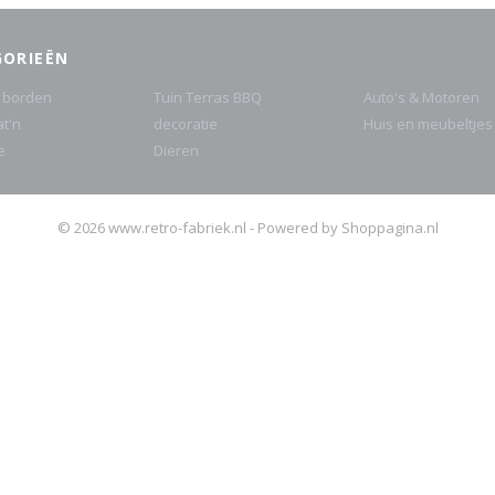
GORIEËN
 borden
Tuin Terras BBQ
Auto's & Motoren
at'n
decoratie
Huis en meubeltjes
e
Dieren
© 2026 www.retro-fabriek.nl - Powered by Shoppagina.nl