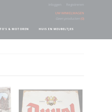
Inloggen
Registreren
UW WINKELWAGEN
Geen producten
(0)
TO'S & MOTOREN
HUIS EN MEUBELTJES