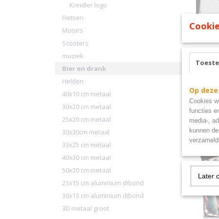
Kreidler logo
Fietsen
Cookie
Motors
Scooters
muziek
Heinek
Toest
30x20
heineke
Bier en drank
Helden
€ 12,00
Op deze
40x10 cm metaal
Cookies wo
30x20 cm metaal
functies e
25x20 cm metaal
media-, ad
kunnen dez
30x30cm metaal
verzameld 
33x25 cm metaal
40x30 cm metaal
50x20 cm metaal
Later 
21x15 cm aluminium dibond
36x13 cm aluminium dibond
3D metaal groot