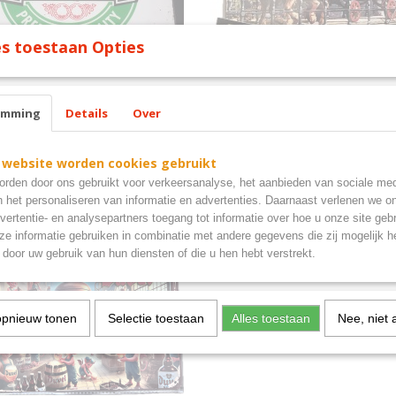
s toestaan Opties
en pilsener bord metaal
Heineken paard en wagen me
emming
Details
Over
cm
bord 30x20
n bord
Heineken paard en wagen metalen
30x20
 website worden cookies gebruikt
€ 9,95
rden door ons gebruikt voor verkeersanalyse, het aanbieden van sociale med
n het personaliseren van informatie en advertenties. Daarnaast verlenen we o
vertentie- en analysepartners toegang tot informatie over hoe u onze site gebru
e informatie gebruiken in combinatie met andere gegevens die zij mogelijk 
door uw gebruik van hun diensten of die u hen hebt verstrekt.
opnieuw tonen
Selectie toestaan
Alles toestaan
Nee, niet 