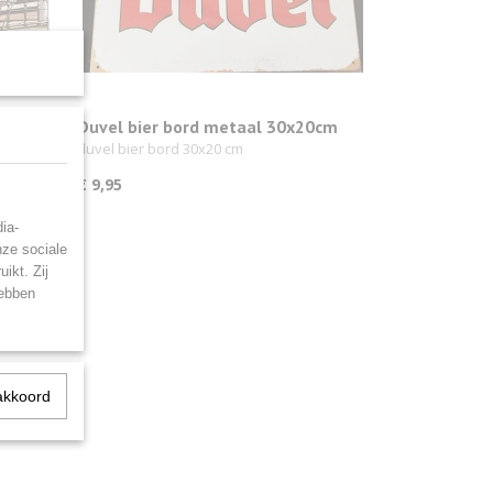
talen
Duvel bier bord metaal 30x20cm
 bord
duvel bier bord 30x20 cm
€ 9,95
ia-
nze sociale
ikt. Zij
hebben
akkoord