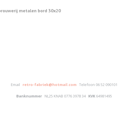
brouwerij metalen bord 30x20
Email
retro-fabriek@hotmail.com
Telefoon 06 52 090101
Banknummer
NL25 KNAB 0776 3978 34
KVK
64981495