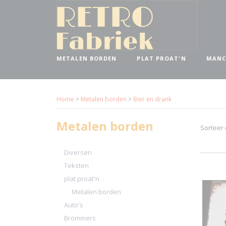
METALEN BORDEN
PLAT PROAT'N
MANC
Home
>
Metalen borden
>
Bier en drank
Metalen borden
Sorteer
Diversen
Teksten
plat proat'n
Metalen borden
Auto's
Brommers