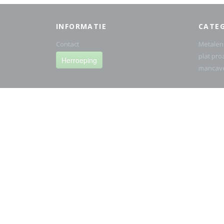
INFORMATIE
CATE
Contact
Metalen
plat pro
Herroeping
mancav