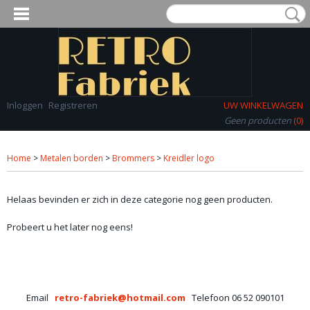
Inloggen
Registreren
UW WINKELWAGEN
Geen producten
(0)
Home
>
Metalen borden
>
Brommers
>
Kreidler logo
Helaas bevinden er zich in deze categorie nog geen producten.
Probeert u het later nog eens!
Email
retro-fabriek@hotmail.com
Telefoon 06 52 090101