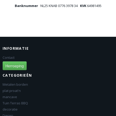
Banknummer
NL25 KNAB 0776 3978 34
KVK
64981495
INFORMATIE
Contact
Herroeping
CATEGORIEËN
Metalen borden
plat proat'n
mancave
Tuin Terras BBQ
decoratie
Dieren