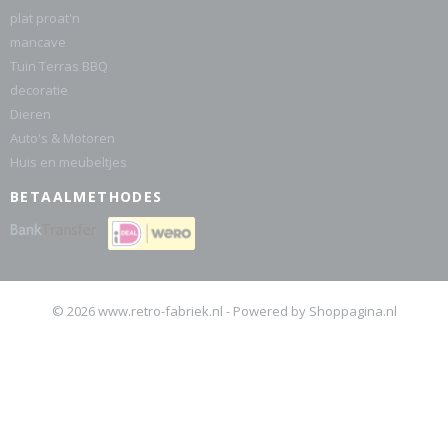
plat proat'n
mancave
Tuin Terras BBQ
decoratie
Dieren
Auto's & Motoren
Huis en meubeltjes
BETAALMETHODES
© 2026 www.retro-fabriek.nl - Powered by Shoppagina.nl