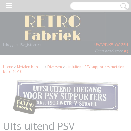
Inloggen
Registreren
UW WINKELWAGEN
Geen producten
(0)
Home
>
Metalen borden
>
Diversen
>
Uitsluitend PSV supporters metalen
bord 40x10
Uitsluitend PSV