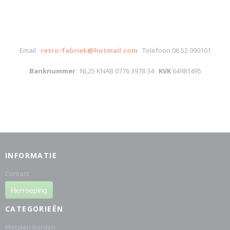
Email
retro-fabriek@hotmail.com
Telefoon 06 52 090101
Banknummer
NL25 KNAB 0776 3978 34
KVK
64981495
INFORMATIE
Contact
Herroeping
CATEGORIEËN
Metalen borden