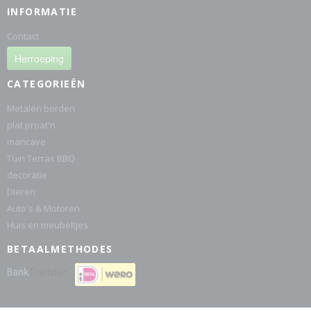
INFORMATIE
Contact
Herroeping
CATEGORIEËN
Metalen borden
plat proat'n
mancave
Tuin Terras BBQ
decoratie
Dieren
Auto's & Motoren
Huis en meubeltjes
BETAALMETHODES