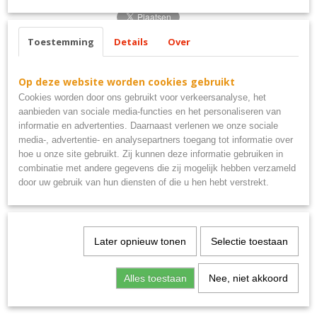
Toestemming
Details
Over
Ook interessant
Op deze website worden cookies gebruikt
Cookies worden door ons gebruikt voor verkeersanalyse, het
aanbieden van sociale media-functies en het personaliseren van
informatie en advertenties. Daarnaast verlenen we onze sociale
media-, advertentie- en analysepartners toegang tot informatie over
hoe u onze site gebruikt. Zij kunnen deze informatie gebruiken in
combinatie met andere gegevens die zij mogelijk hebben verzameld
door uw gebruik van hun diensten of die u hen hebt verstrekt.
Uitsluitend PSV supporters metalen bord 40x10
Later opnieuw tonen
Selectie toestaan
€ 9,95
Alles toestaan
Nee, niet akkoord