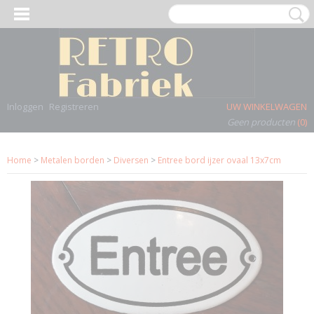
Inloggen
Registreren
UW WINKELWAGEN
Geen producten
(0)
Home
>
Metalen borden
>
Diversen
>
Entree bord ijzer ovaal 13x7cm