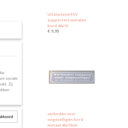
Uitsluitend PSV
supporters metalen
bord 40x10
€ 9,95
ia-
nze sociale
ikt. Zij
hebben
verboden voor
akkoord
ongezelligen bord
metaal 40x10cm