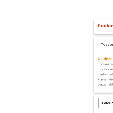
Cookie
Toest
Op deze
Cookies wo
functies e
media-, ad
kunnen dez
verzameld 
Later 