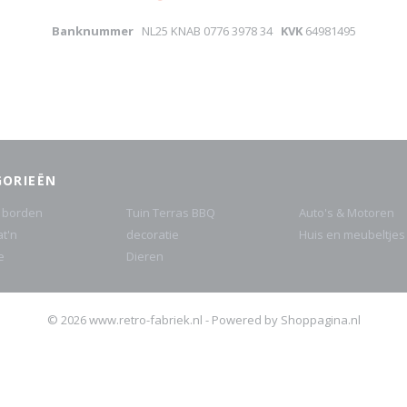
Banknummer
NL25 KNAB 0776 3978 34
KVK
64981495
GORIEËN
 borden
Tuin Terras BBQ
Auto's & Motoren
at'n
decoratie
Huis en meubeltjes
e
Dieren
© 2026 www.retro-fabriek.nl - Powered by Shoppagina.nl