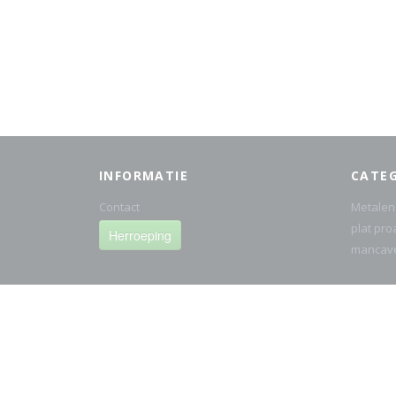
INFORMATIE
CATE
Contact
Metalen
plat pro
Herroeping
mancav