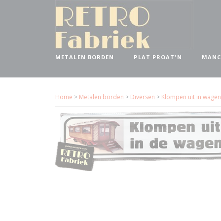
METALEN BORDEN
PLAT PROAT'N
MANC
Home
>
Metalen borden
>
Diversen
>
Klompen uit in wage