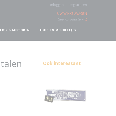
Inloggen
Registreren
UW WINKELWAGEN
Geen producten
(0)
TO'S & MOTOREN
HUIS EN MEUBELTJES
talen
Ook interessant