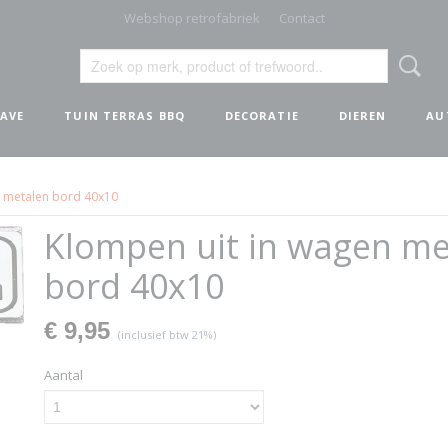
Webshop retrofabriek
Contact
AVE
TUIN TERRAS BBQ
DECORATIE
DIEREN
AU
n metalen bord 40x10
Klompen uit in wagen me
bord 40x10
€ 9,95
(inclusief btw 21%)
Aantal