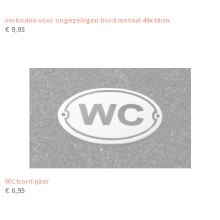
verboden voor ongezelligen bord metaal 40x10cm
€ 9,95
WC bord ijzer
€ 6,95