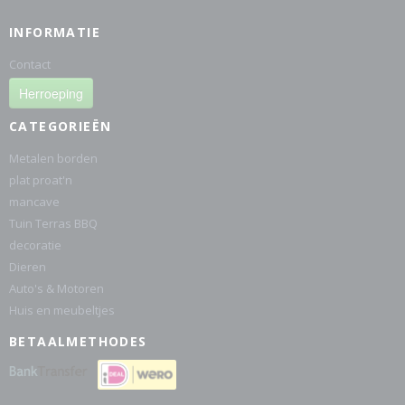
INFORMATIE
Contact
Herroeping
CATEGORIEËN
Metalen borden
plat proat'n
mancave
Tuin Terras BBQ
decoratie
Dieren
Auto's & Motoren
Huis en meubeltjes
BETAALMETHODES