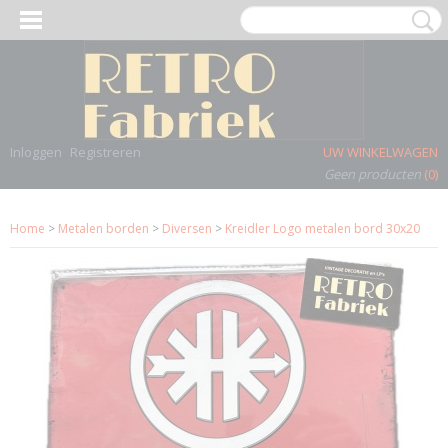
Inloggen
Registreren
UW WINKELWAGEN
Geen producten
(0)
Home
>
Metalen borden
>
Diversen
>
Kreidler Logo metalen bord 30x20