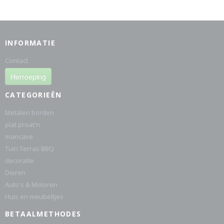
INFORMATIE
Contact
Herroeping
CATEGORIEËN
Metalen borden
plat proat'n
mancave
Tuin Terras BBQ
decoratie
Dieren
Auto's & Motoren
Huis en meubeltjes
BETAALMETHODES