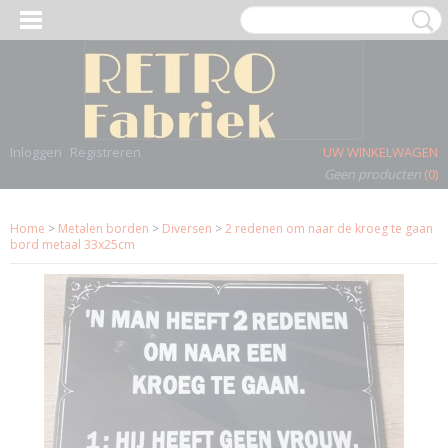
Inloggen
Registreren
UW WINKELWAGEN
Geen producten
(0)
Home
>
Metalen borden
>
Diversen
>
2 redenen om naar de kroeg te gaan
bord metaal 33x25cm