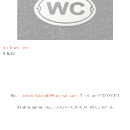
WC bord ijzer
€ 6,95
Email
retro-fabriek@hotmail.com
Telefoon 06 52 090101
Banknummer
NL25 KNAB 0776 3978 34
KVK
64981495