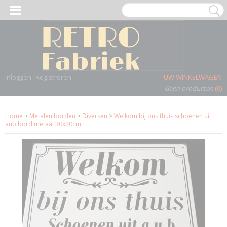
Inloggen
Registreren
UW WINKELWAGEN
Geen producten
(0)
Home
>
Metalen borden
>
Diversen
>
Welkom bij ons thuis schoenen uit
aub bord metaal 30x20cm