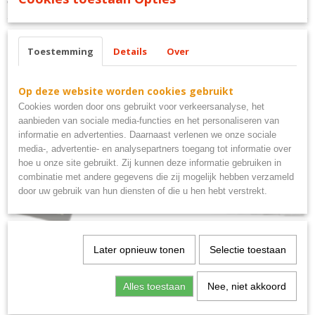
welkom bij ons thuis schoenen uit aub
Toestemming
Details
Over
Ook interessant
Op deze website worden cookies gebruikt
Cookies worden door ons gebruikt voor verkeersanalyse, het
aanbieden van sociale media-functies en het personaliseren van
informatie en advertenties. Daarnaast verlenen we onze sociale
media-, advertentie- en analysepartners toegang tot informatie over
hoe u onze site gebruikt. Zij kunnen deze informatie gebruiken in
combinatie met andere gegevens die zij mogelijk hebben verzameld
door uw gebruik van hun diensten of die u hen hebt verstrekt.
Later opnieuw tonen
Selectie toestaan
Uitsluitend PSV supporters metalen bord 40x10
€ 9,95
Alles toestaan
Nee, niet akkoord