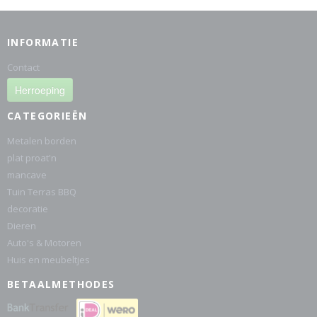
INFORMATIE
Contact
Herroeping
CATEGORIEËN
Metalen borden
plat proat'n
mancave
Tuin Terras BBQ
decoratie
Dieren
Auto's & Motoren
Huis en meubeltjes
BETAALMETHODES