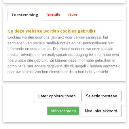
Toestemming
Details
Over
Ook interessant
Op deze website worden cookies gebruikt
Cookies worden door ons gebruikt voor verkeersanalyse, het
aanbieden van sociale media-functies en het personaliseren van
informatie en advertenties. Daarnaast verlenen we onze sociale
media-, advertentie- en analysepartners toegang tot informatie over
hoe u onze site gebruikt. Zij kunnen deze informatie gebruiken in
combinatie met andere gegevens die zij mogelijk hebben verzameld
door uw gebruik van hun diensten of die u hen hebt verstrekt.
Uitsluitend PSV supporters metalen bord 40x10
€ 9,95
Later opnieuw tonen
Selectie toestaan
Alles toestaan
Nee, niet akkoord