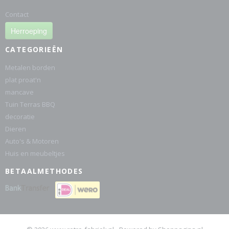
Contact
Herroeping
CATEGORIEËN
Metalen borden
plat proat'n
mancave
Tuin Terras BBQ
decoratie
Dieren
Auto's & Motoren
Huis en meubeltjes
BETAALMETHODES