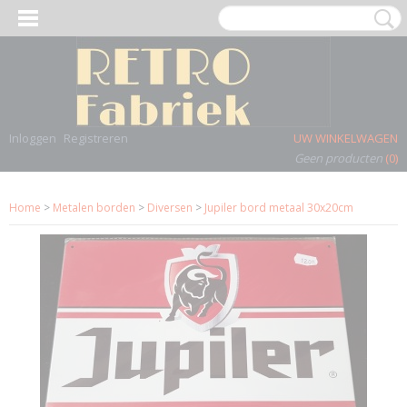
Inloggen
Registreren
UW WINKELWAGEN
Geen producten
(0)
Home
>
Metalen borden
>
Diversen
>
Jupiler bord metaal 30x20cm