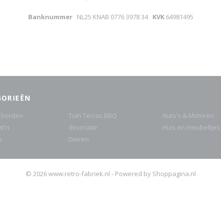
Banknummer
NL25 KNAB 0776 3978 34
KVK
64981495
GORIEËN
 borden
Tuin Terras BBQ
Auto's & Motoren
at'n
decoratie
Huis en meubeltjes
e
Dieren
© 2026 www.retro-fabriek.nl - Powered by Shoppagina.nl