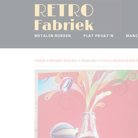
METALEN BORDEN
PLAT PROAT'N
MANC
Home
>
Metalen borden
>
Diversen
>
Coca cola bord blik