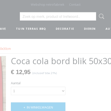
Webshop retrofabriek
Contact
AVE
TUIN TERRAS BBQ
DECORATIE
DIEREN
AU
 50x30cm
Coca cola bord blik 50x
€ 12,95
(inclusief btw 21%)
Aantal
IN WINKELWAGEN