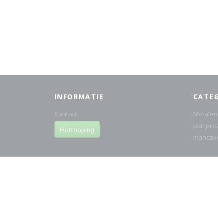
INFORMATIE
CATE
Contact
Metalen
plat pro
Herroeping
mancav