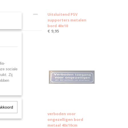
Uitsluitend PSV
supporters metalen
bord 40x10
€ 9,95
ia-
nze sociale
ikt. Zij
hebben
akkoord
verboden voor
ongezelligen bord
metaal 40x10cm