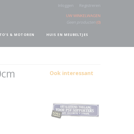
Inloggen
Registreren
UW WINKELWAGEN
Geen producten
(0)
TO'S & MOTOREN
HUIS EN MEUBELTJES
30cm
Ook interessant