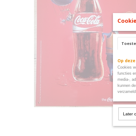
Cookie
Toest
Op deze
Cookies wo
functies e
media-, ad
kunnen dez
verzameld 
Later 