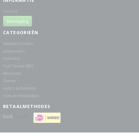
INFORMATIE
Contact
Herroeping
CATEGORIEËN
Metalen borden
plat proat'n
mancave
Tuin Terras BBQ
decoratie
Dieren
Auto's & Motoren
Huis en meubeltjes
BETAALMETHODES