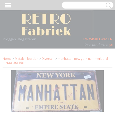
Inloggen
Registreren
UW WINKELWAGEN
Geen producten
(0)
Home
>
Metalen borden
>
Diversen
>
manhattan new york nummerbord
metaal 30x15cm