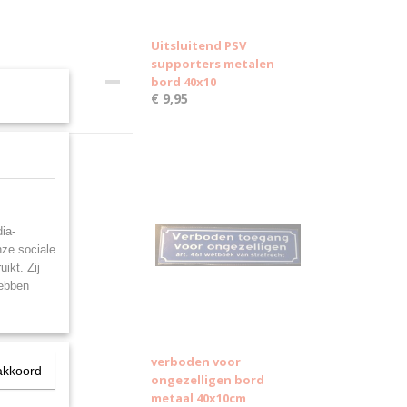
Uitsluitend PSV
supporters metalen
bord 40x10
€ 9,95
ia-
nze sociale
ikt. Zij
hebben
verboden voor
akkoord
ongezelligen bord
metaal 40x10cm