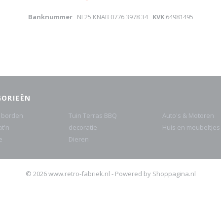
Banknummer
NL25 KNAB 0776 3978 34
KVK
64981495
GORIEËN
 borden
Tuin Terras BBQ
Auto's & Motoren
at'n
decoratie
Huis en meubeltjes
e
Dieren
© 2026 www.retro-fabriek.nl - Powered by Shoppagina.nl