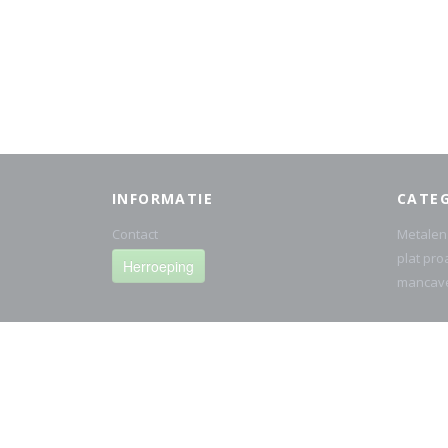
INFORMATIE
CATE
Contact
Metalen
plat pro
Herroeping
mancav