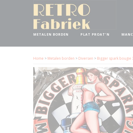
METALEN BORDEN
PLAT PROAT'N
MANC
Home
>
Metalen borden
>
Diversen
>
Bigger spark bougie