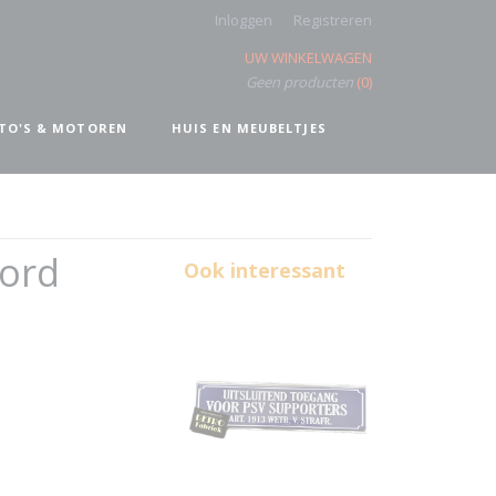
Inloggen
Registreren
UW WINKELWAGEN
Geen producten
(0)
TO'S & MOTOREN
HUIS EN MEUBELTJES
bord
Ook interessant