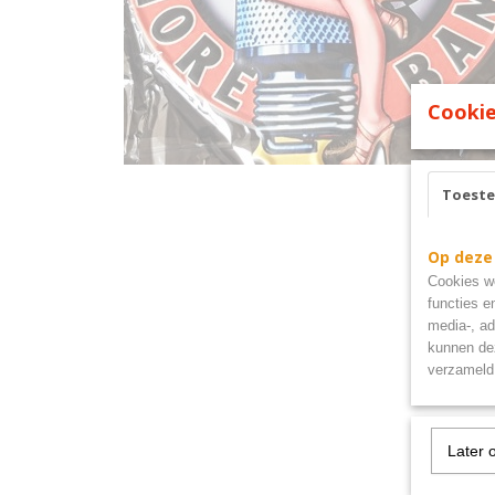
Cookie
Toest
Op deze
Cookies wo
functies e
media-, ad
kunnen dez
verzameld 
Later 