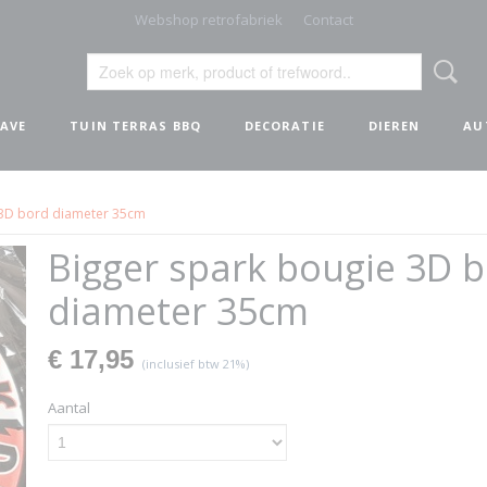
Webshop retrofabriek
Contact
AVE
TUIN TERRAS BBQ
DECORATIE
DIEREN
AU
 3D bord diameter 35cm
Bigger spark bougie 3D 
diameter 35cm
€ 17,95
(inclusief btw 21%)
Aantal