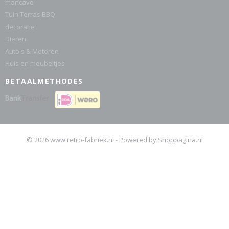
mancave
Tuin Terras BBQ
decoratie
Dieren
Auto's & Motoren
Huis en meubeltjes
BETAALMETHODES
© 2026 www.retro-fabriek.nl - Powered by Shoppagina.nl