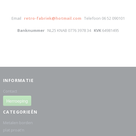
Email
retro-fabriek@hotmail.com
Telefoon 06 52 090101
Banknummer
NL25 KNAB 0776 3978 34
KVK
64981495
INFORMATIE
Contact
Herroeping
CATEGORIEËN
Metalen borden
plat proat'n