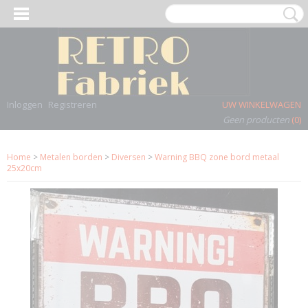
Inloggen
Registreren
UW WINKELWAGEN
Geen producten
(0)
Home
>
Metalen borden
>
Diversen
>
Warning BBQ zone bord metaal
25x20cm