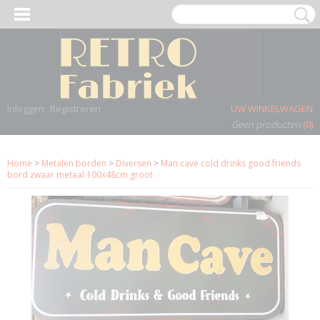
Inloggen
Registreren
UW WINKELWAGEN
Geen producten
(0)
Home
>
Metalen borden
>
Diversen
>
Man cave cold drinks good friends
bord zwaar metaal 100x48cm groot