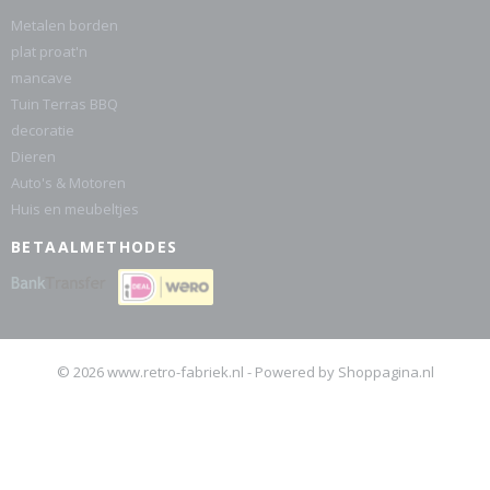
Metalen borden
plat proat'n
mancave
Tuin Terras BBQ
decoratie
Dieren
Auto's & Motoren
Huis en meubeltjes
BETAALMETHODES
© 2026 www.retro-fabriek.nl - Powered by Shoppagina.nl