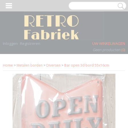
Inloggen
Registreren
UW WINKELWAGEN
Geen producten
(0)
Home
>
Metalen borden
>
Diversen
>
Bar open 3d bord 55x16cm