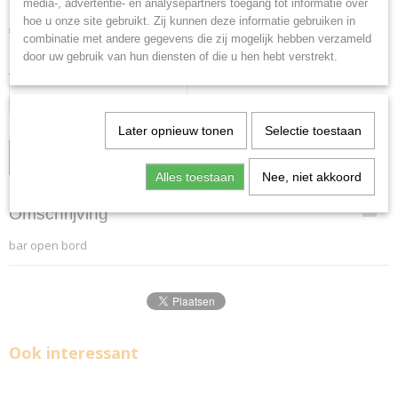
media-, advertentie- en analysepartners toegang tot informatie over
hoe u onze site gebruikt. Zij kunnen deze informatie gebruiken in
€ 15,00
(inclusief btw 21%)
combinatie met andere gegevens die zij mogelijk hebben verzameld
door uw gebruik van hun diensten of die u hen hebt verstrekt.
Aantal
Later opnieuw tonen
Selectie toestaan
IN WINKELWAGEN
Alles toestaan
Nee, niet akkoord
Omschrijving
bar open bord
Ook interessant