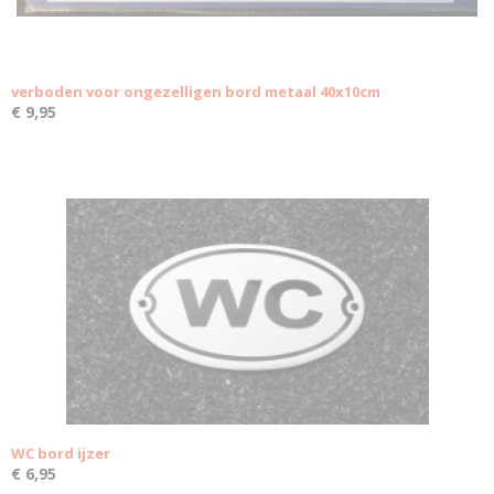
verboden voor ongezelligen bord metaal 40x10cm
€ 9,95
WC bord ijzer
€ 6,95