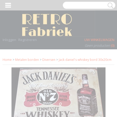
Inloggen
Registreren
UW WINKELWAGEN
Geen producten
(0)
Home
>
Metalen borden
>
Diversen
>
Jack daniel's whiskey bord 30x20cm