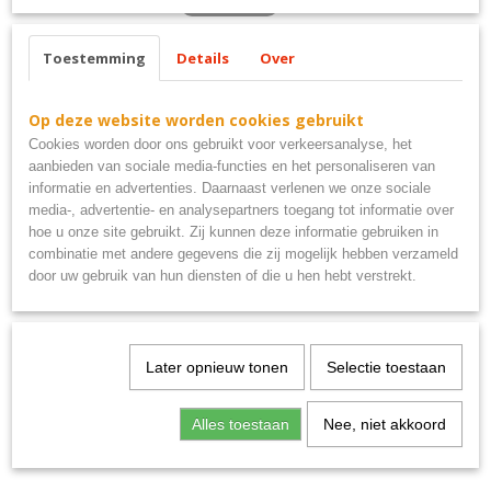
Toestemming
Details
Over
Ook interessant
Op deze website worden cookies gebruikt
Cookies worden door ons gebruikt voor verkeersanalyse, het
aanbieden van sociale media-functies en het personaliseren van
informatie en advertenties. Daarnaast verlenen we onze sociale
media-, advertentie- en analysepartners toegang tot informatie over
hoe u onze site gebruikt. Zij kunnen deze informatie gebruiken in
combinatie met andere gegevens die zij mogelijk hebben verzameld
door uw gebruik van hun diensten of die u hen hebt verstrekt.
Uitsluitend PSV supporters metalen bord 40x10
€ 9,95
Later opnieuw tonen
Selectie toestaan
Alles toestaan
Nee, niet akkoord