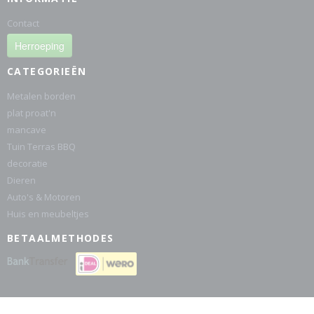
Contact
Herroeping
CATEGORIEËN
Metalen borden
plat proat'n
mancave
Tuin Terras BBQ
decoratie
Dieren
Auto's & Motoren
Huis en meubeltjes
BETAALMETHODES