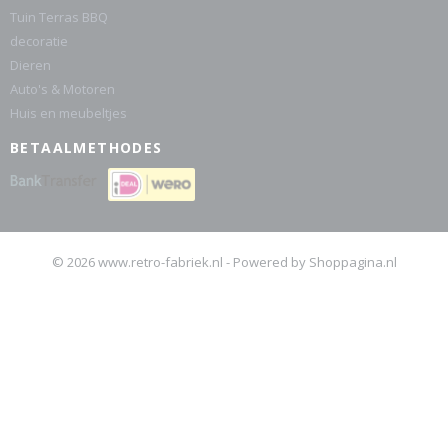
Tuin Terras BBQ
decoratie
Dieren
Auto's & Motoren
Huis en meubeltjes
BETAALMETHODES
© 2026 www.retro-fabriek.nl - Powered by Shoppagina.nl