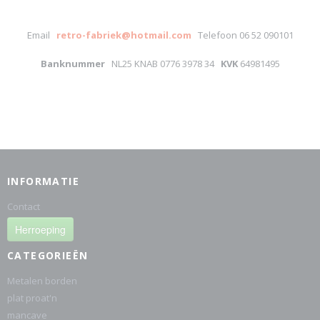
Email
retro-fabriek@hotmail.com
Telefoon 06 52 090101
Banknummer
NL25 KNAB 0776 3978 34
KVK
64981495
INFORMATIE
Contact
Herroeping
CATEGORIEËN
Metalen borden
plat proat'n
mancave