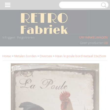
Inloggen
Registreren
UW WINKELWAGEN
Geen producten
(0)
Home
>
Metalen borden
>
Diversen
>
Haan le poule bord metaal 33x25cm