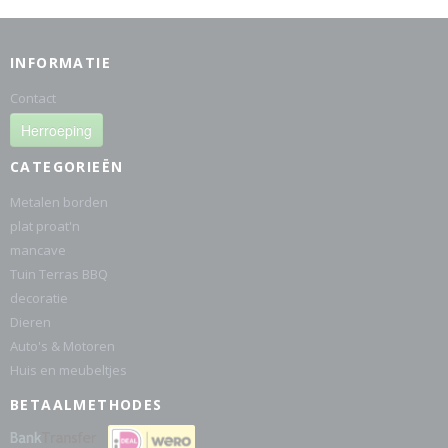
INFORMATIE
Contact
Herroeping
CATEGORIEËN
Metalen borden
plat proat'n
mancave
Tuin Terras BBQ
decoratie
Dieren
Auto's & Motoren
Huis en meubeltjes
BETAALMETHODES