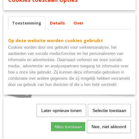
motorcycles bord
Toestemming
Details
Over
Ook interessant
Op deze website worden cookies gebruikt
Cookies worden door ons gebruikt voor verkeersanalyse, het
aanbieden van sociale media-functies en het personaliseren van
informatie en advertenties. Daarnaast verlenen we onze sociale
media-, advertentie- en analysepartners toegang tot informatie over
hoe u onze site gebruikt. Zij kunnen deze informatie gebruiken in
combinatie met andere gegevens die zij mogelijk hebben verzameld
door uw gebruik van hun diensten of die u hen hebt verstrekt.
Later opnieuw tonen
Selectie toestaan
Uitsluitend PSV supporters metalen bord 40x10
€ 9,95
Alles toestaan
Nee, niet akkoord