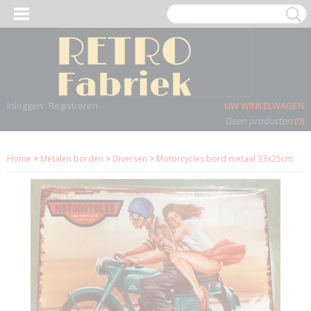
Inloggen
Registreren
UW WINKELWAGEN
Geen producten
(0)
Home
>
Metalen borden
>
Diversen
>
Motorcycles bord metaal 33x25cm