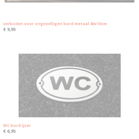
verboden voor ongezelligen bord metaal 40x10cm
€ 9,95
WC bord ijzer
€ 6,95