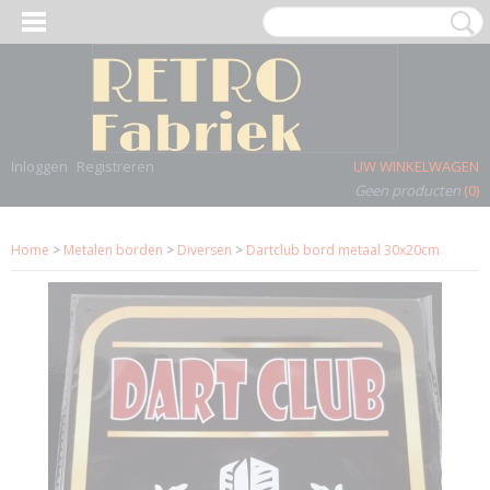
Inloggen
Registreren
UW WINKELWAGEN
Geen producten
(0)
Home
>
Metalen borden
>
Diversen
>
Dartclub bord metaal 30x20cm