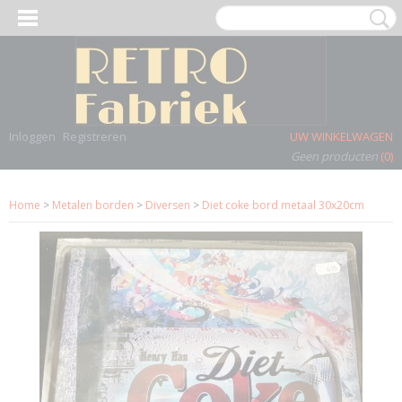
Inloggen
Registreren
UW WINKELWAGEN
Geen producten
(0)
Home
>
Metalen borden
>
Diversen
>
Diet coke bord metaal 30x20cm