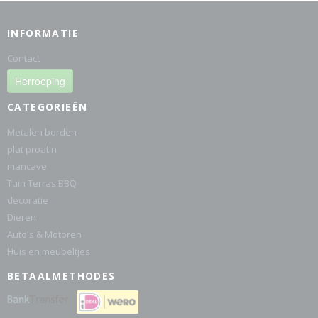
INFORMATIE
Contact
Herroeping
CATEGORIEËN
Metalen borden
plat proat'n
mancave
Tuin Terras BBQ
decoratie
Dieren
Auto's & Motoren
Huis en meubeltjes
BETAALMETHODES