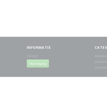
INFORMATIE
CATE
Contact
Metalen
plat pro
Herroeping
mancav