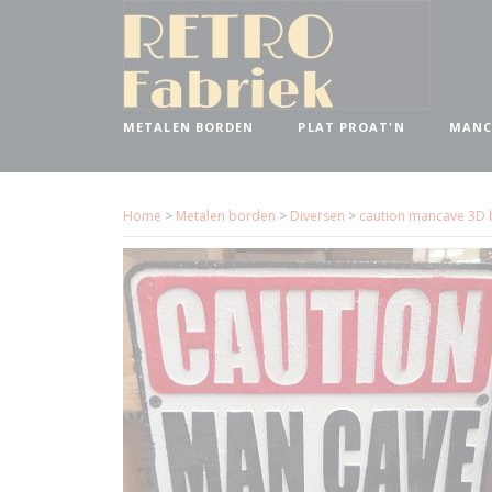
METALEN BORDEN
PLAT PROAT'N
MANC
Home
>
Metalen borden
>
Diversen
>
caution mancave 3D 