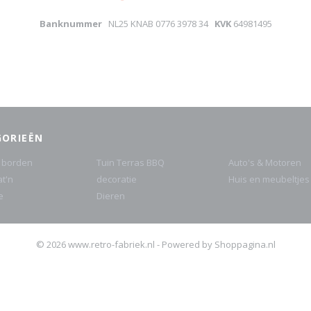
Banknummer
NL25 KNAB 0776 3978 34
KVK
64981495
GORIEËN
 borden
Tuin Terras BBQ
Auto's & Motoren
at'n
decoratie
Huis en meubeltjes
e
Dieren
© 2026 www.retro-fabriek.nl - Powered by Shoppagina.nl