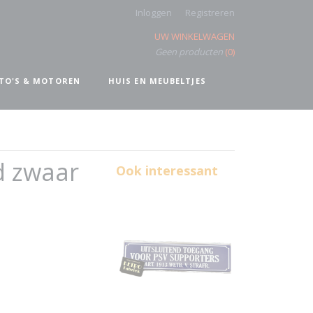
Inloggen
Registreren
UW WINKELWAGEN
Geen producten
(0)
TO'S & MOTOREN
HUIS EN MEUBELTJES
d zwaar
Ook interessant