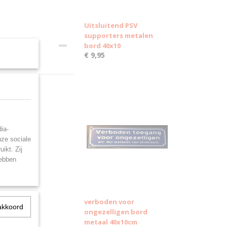
Uitsluitend PSV
supporters metalen
bord 40x10
€ 9,95
ia-
nze sociale
ikt. Zij
hebben
verboden voor
akkoord
ongezelligen bord
metaal 40x10cm