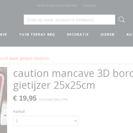
Webshop retrofabriek
Contact
AVE
TUIN TERRAS BBQ
DECORATIE
DIEREN
AU
bord zwaar gietijzer 25x25cm
caution mancave 3D bor
gietijzer 25x25cm
€ 19,95
(inclusief btw 21%)
Aantal