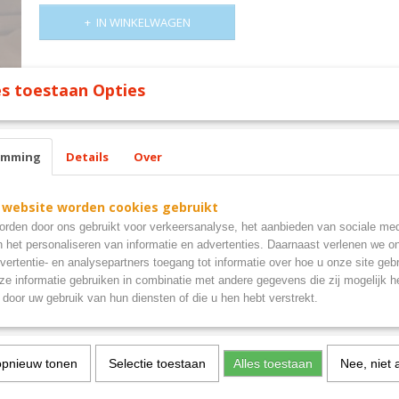
IN WINKELWAGEN
Omschrijving
s toestaan Opties
mancave bord 3D zwaar gietijzer
emming
Details
Over
 website worden cookies gebruikt
rden door ons gebruikt voor verkeersanalyse, het aanbieden van sociale med
n het personaliseren van informatie en advertenties. Daarnaast verlenen we o
vertentie- en analysepartners toegang tot informatie over hoe u onze site gebru
e informatie gebruiken in combinatie met andere gegevens die zij mogelijk 
door uw gebruik van hun diensten of die u hen hebt verstrekt.
opnieuw tonen
Selectie toestaan
Alles toestaan
Nee, niet 