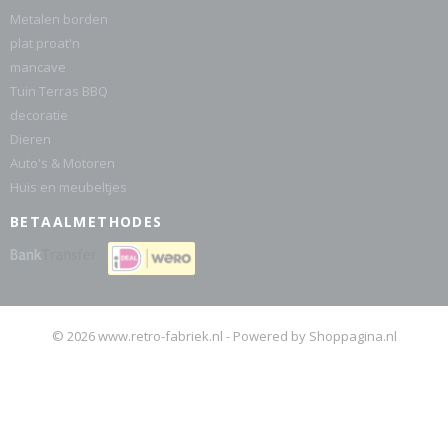
Metalen borden
plat proat'n
mancave
Tuin Terras BBQ
decoratie
Dieren
Auto's & Motoren
Huis en meubeltjes
BETAALMETHODES
© 2026 www.retro-fabriek.nl - Powered by Shoppagina.nl