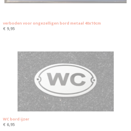
verboden voor ongezelligen bord metaal 40x10cm
€ 9,95
WC bord ijzer
€ 6,95