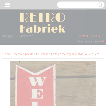
Inloggen
Registreren
UW WINKELWAGEN
Geen producten
(0)
Home
>
Metalen borden
>
Diversen
>
Welcome wijzer metaal 40 x 25 cm