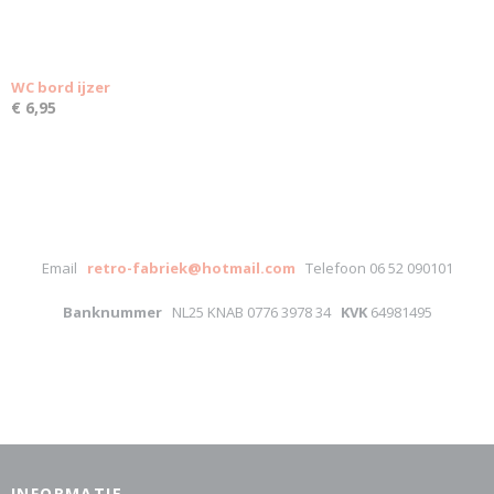
WC bord ijzer
€ 6,95
Email
retro-fabriek@hotmail.com
Telefoon 06 52 090101
Banknummer
NL25 KNAB 0776 3978 34
KVK
64981495
INFORMATIE