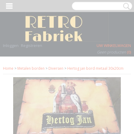
Inloggen
Registreren
UW WINKELWAGEN
Geen producten
(0)
Home
>
Metalen borden
>
Diversen
>
Hertog jan bord metaal 30x20cm