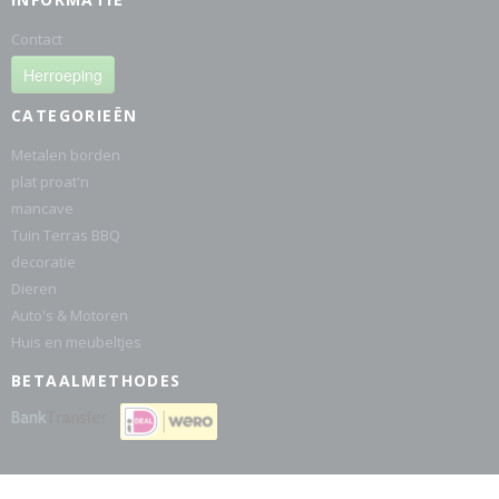
Contact
Herroeping
CATEGORIEËN
Metalen borden
plat proat'n
mancave
Tuin Terras BBQ
decoratie
Dieren
Auto's & Motoren
Huis en meubeltjes
BETAALMETHODES