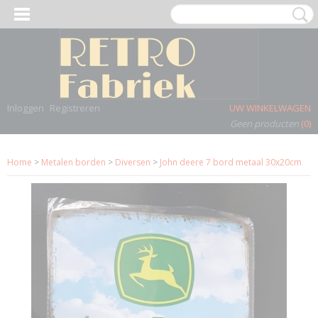
Inloggen
Registreren
UW WINKELWAGEN
Geen producten
(0)
Home
>
Metalen borden
>
Diversen
>
John deere 7 bord metaal 30x20cm