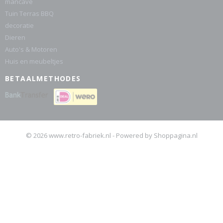
mancave
Tuin Terras BBQ
decoratie
Dieren
Auto's & Motoren
Huis en meubeltjes
BETAALMETHODES
© 2026 www.retro-fabriek.nl - Powered by Shoppagina.nl