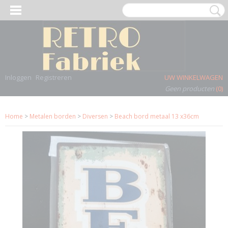
Inloggen
Registreren
UW WINKELWAGEN
Geen producten
(0)
Home
>
Metalen borden
>
Diversen
>
Beach bord metaal 13 x36cm