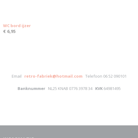
WC bord ijzer
€ 6,95
Email
retro-fabriek@hotmail.com
Telefoon 06 52 090101
Banknummer
NL25 KNAB 0776 3978 34
KVK
64981495