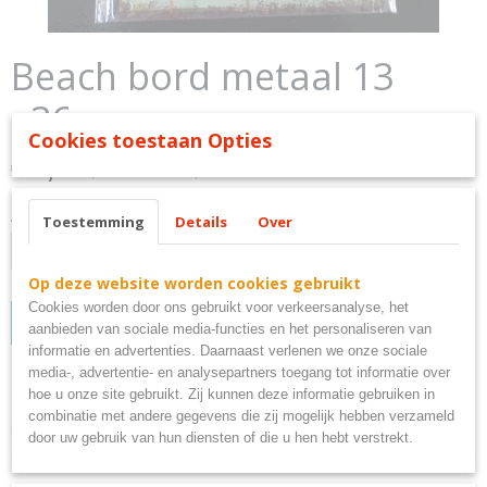
Beach bord metaal 13
x36cm
Cookies toestaan Opties
€ 8,95
(inclusief btw 21%)
Aantal
Toestemming
Details
Over
Op deze website worden cookies gebruikt
Cookies worden door ons gebruikt voor verkeersanalyse, het
IN WINKELWAGEN
aanbieden van sociale media-functies en het personaliseren van
informatie en advertenties. Daarnaast verlenen we onze sociale
media-, advertentie- en analysepartners toegang tot informatie over
Omschrijving
hoe u onze site gebruikt. Zij kunnen deze informatie gebruiken in
combinatie met andere gegevens die zij mogelijk hebben verzameld
beach bord metaal
door uw gebruik van hun diensten of die u hen hebt verstrekt.