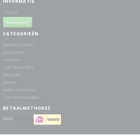
INFORMATIE
Contact
Herroeping
CATEGORIEËN
Metalen borden
plat proat'n
mancave
Tuin Terras BBQ
decoratie
Dieren
Auto's & Motoren
Huis en meubeltjes
BETAALMETHODES