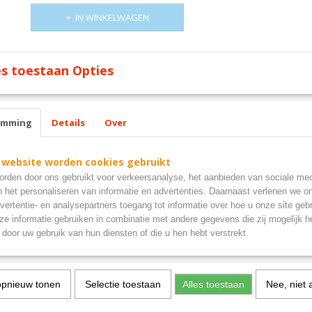
IN WINKELWAGEN
Omschrijving
s toestaan Opties
downloading bord metaal
emming
Details
Over
 website worden cookies gebruikt
rden door ons gebruikt voor verkeersanalyse, het aanbieden van sociale med
n het personaliseren van informatie en advertenties. Daarnaast verlenen we o
vertentie- en analysepartners toegang tot informatie over hoe u onze site gebru
e informatie gebruiken in combinatie met andere gegevens die zij mogelijk 
door uw gebruik van hun diensten of die u hen hebt verstrekt.
opnieuw tonen
Selectie toestaan
Alles toestaan
Nee, niet 