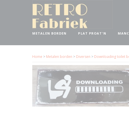
METALEN BORDEN
PLAT PROAT'N
MANC
Home
>
Metalen borden
>
Diversen
>
Downloading toilet 