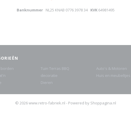
Banknummer
NL25 KNAB 0776 3978 34
KVK
64981495
GORIEËN
 borden
Tuin Terras BBQ
Auto's & Motoren
at'n
decoratie
Huis en meubeltjes
e
Dieren
© 2026 www.retro-fabriek.nl - Powered by Shoppagina.nl