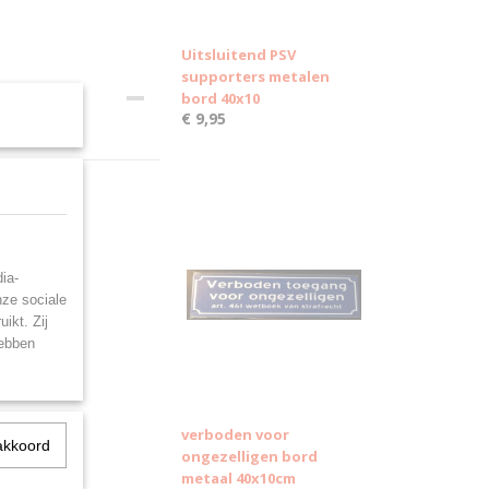
Uitsluitend PSV
supporters metalen
bord 40x10
€ 9,95
ia-
nze sociale
ikt. Zij
hebben
verboden voor
akkoord
ongezelligen bord
metaal 40x10cm