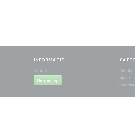
INFORMATIE
CATE
Contact
Metalen
plat pro
Herroeping
mancav