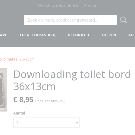
Webshop retrofabriek
Contact
AVE
TUIN TERRAS BBQ
DECORATIE
DIEREN
AU
bord metaal 36x13cm
Downloading toilet bord
36x13cm
€ 8,95
(inclusief btw 21%)
Aantal