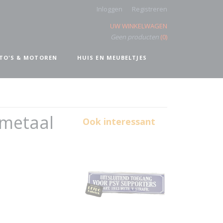
Inloggen
Registreren
UW WINKELWAGEN
Geen producten
(0)
TO'S & MOTOREN
HUIS EN MEUBELTJES
 metaal
Ook interessant