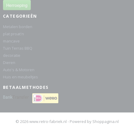
Herroeping
CATEGORIEËN
Metalen borden
plat proat'n
mancave
Tuin Terras BBQ
decoratie
Dieren
Auto's & Motoren
Huis en meubeltjes
BETAALMETHODES
© 2026 www.retro-fabriek.nl - Powered by Shoppagina.nl