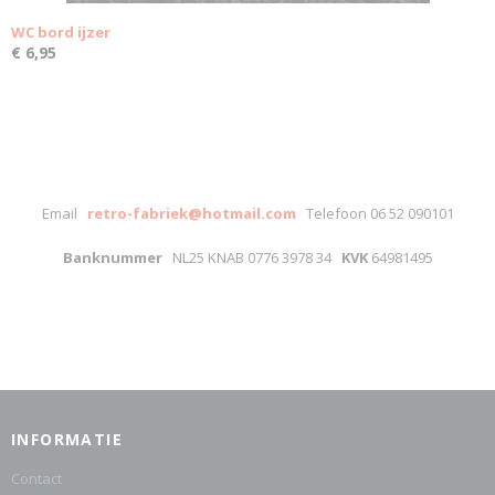
WC bord ijzer
€ 6,95
Email
retro-fabriek@hotmail.com
Telefoon 06 52 090101
Banknummer
NL25 KNAB 0776 3978 34
KVK
64981495
INFORMATIE
Contact