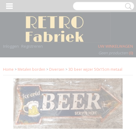
Inloggen
Registreren
UW WINKELWAGEN
Geen producten
(0)
Home
>
Metalen borden
>
Diversen
>
3D beer wijzer 50x15cm metaal