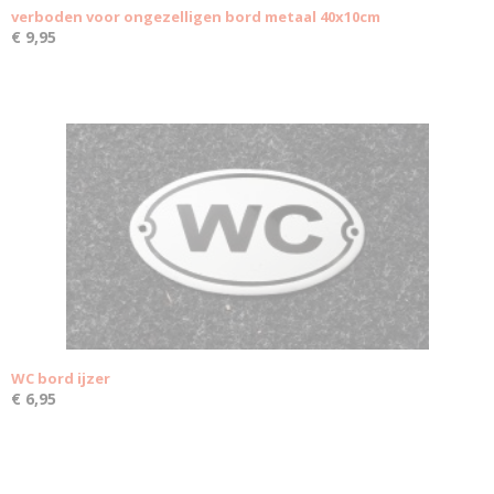
verboden voor ongezelligen bord metaal 40x10cm
€ 9,95
WC bord ijzer
€ 6,95