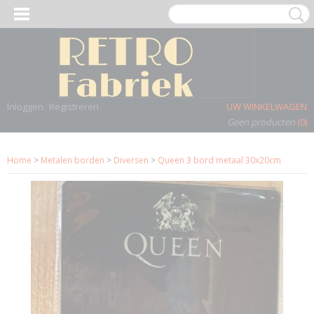
Inloggen
Registreren
UW WINKELWAGEN
Geen producten
(0)
Home
>
Metalen borden
>
Diversen
>
Queen 3 bord metaal 30x20cm