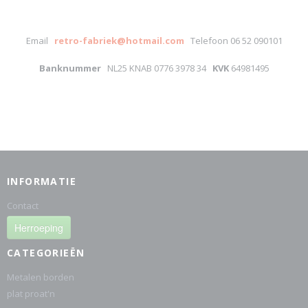
Email
retro-fabriek@hotmail.com
Telefoon 06 52 090101
Banknummer
NL25 KNAB 0776 3978 34
KVK
64981495
INFORMATIE
Contact
Herroeping
CATEGORIEËN
Metalen borden
plat proat'n