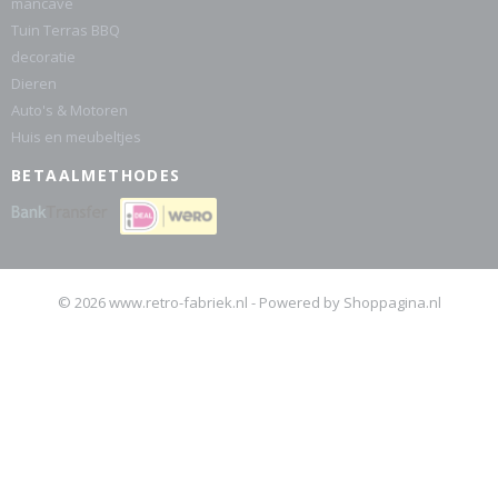
mancave
Tuin Terras BBQ
decoratie
Dieren
Auto's & Motoren
Huis en meubeltjes
BETAALMETHODES
© 2026 www.retro-fabriek.nl - Powered by Shoppagina.nl