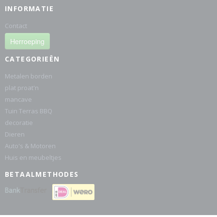
INFORMATIE
Contact
Herroeping
CATEGORIEËN
Metalen borden
plat proat'n
mancave
Tuin Terras BBQ
decoratie
Dieren
Auto's & Motoren
Huis en meubeltjes
BETAALMETHODES