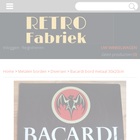
Inloggen
Registreren
UW WINKELWAGEN
Geen producten
(0)
Home
>
Metalen borden
>
Diversen
>
Bacardi bord metaal 30x20cm