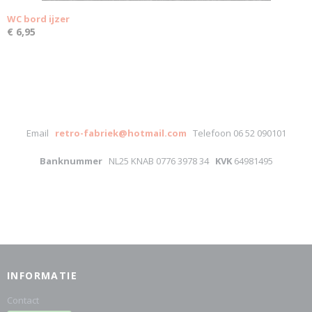
WC bord ijzer
€ 6,95
Email
retro-fabriek@hotmail.com
Telefoon 06 52 090101
Banknummer
NL25 KNAB 0776 3978 34
KVK
64981495
INFORMATIE
Contact