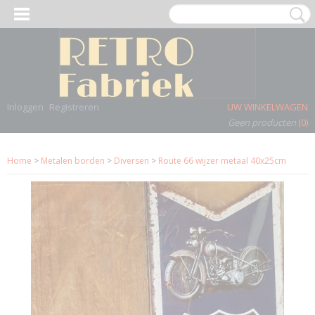
Inloggen
Registreren
UW WINKELWAGEN
Geen producten
(0)
Home
>
Metalen borden
>
Diversen
>
Route 66 wijzer metaal 40x25cm