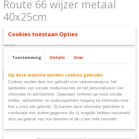
Route 66 wijzer metaal
40x25cm
€ 9,95
(inclusief btw 21%)
Cookies toestaan Opties
Aantal
Toestemming
Details
Over
Op deze website worden cookies gebruikt
IN WINKELWAGEN
Cookies worden door ons gebruikt voor verkeersanalyse, het
aanbieden van sociale media-functies en het personaliseren van
Omschrijving
informatie en advertenties. Daarnaast verlenen we onze sociale
media-, advertentie- en analysepartners toegang tot informatie over
route 66 wijzer metaal
hoe u onze site gebruikt. Zij kunnen deze informatie gebruiken in
combinatie met andere gegevens die zij mogelijk hebben verzameld
door uw gebruik van hun diensten of die u hen hebt verstrekt.