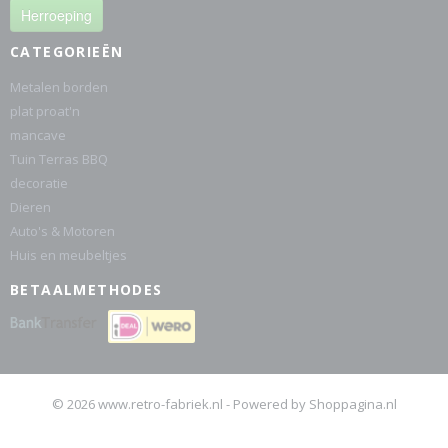
Herroeping
CATEGORIEËN
Metalen borden
plat proat'n
mancave
Tuin Terras BBQ
decoratie
Dieren
Auto's & Motoren
Huis en meubeltjes
BETAALMETHODES
© 2026 www.retro-fabriek.nl - Powered by Shoppagina.nl