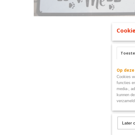
Cookie
Toest
Op deze
Cookies wo
functies e
media-, ad
kunnen dez
verzameld 
Later 