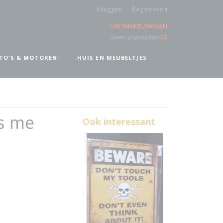
Inloggen
Registreren
UW WINKELWAGEN
Geen producten
(0)
TO'S & MOTOREN
HUIS EN MEUBELTJES
s me
Ook interessant