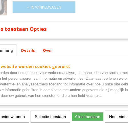
IN WINKELWAGEN
Omschrijving
s toestaan Opties
only my dog understands me bord
emming
Details
Over
 website worden cookies gebruikt
rden door ons gebruikt voor verkeersanalyse, het aanbieden van sociale med
n het personaliseren van informatie en advertenties. Daarnaast verlenen we o
vertentie- en analysepartners toegang tot informatie over hoe u onze site gebru
e informatie gebruiken in combinatie met andere gegevens die zij mogelijk 
door uw gebruik van hun diensten of die u hen hebt verstrekt.
opnieuw tonen
Selectie toestaan
Alles toestaan
Nee, niet 