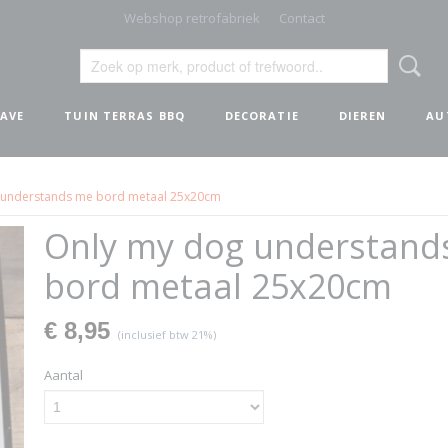
Webshop retrofabriek
Contact
AVE
TUIN TERRAS BBQ
DECORATIE
DIEREN
AU
 understands me bord metaal 25x20cm
Only my dog understand
bord metaal 25x20cm
€ 8,95
(inclusief btw 21%)
Aantal