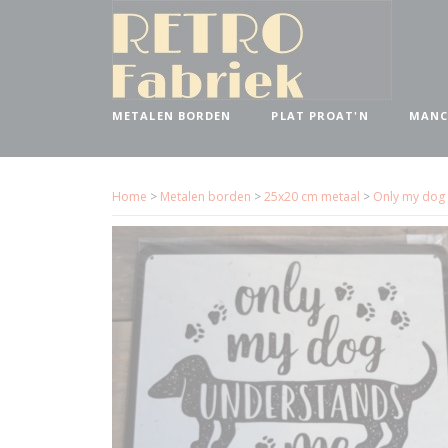
METALEN BORDEN
PLAT PROAT'N
MANC
Home
>
Metalen borden
>
25x20 cm metaal
>
Only my dog