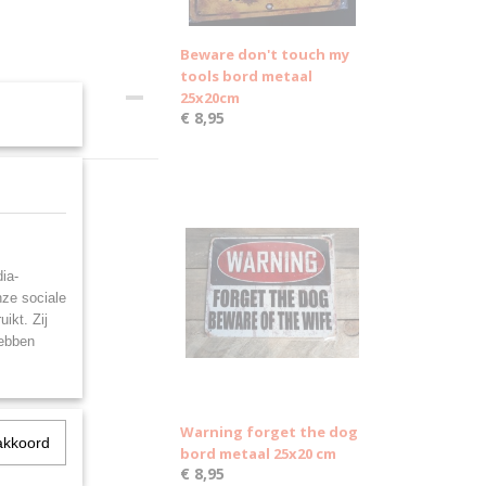
Beware don't touch my
tools bord metaal
25x20cm
€ 8,95
ia-
nze sociale
ikt. Zij
hebben
Warning forget the dog
akkoord
bord metaal 25x20 cm
€ 8,95