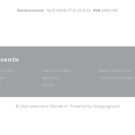
Banknummer
NL25 KNAB 0776 3978 34
KVK
64981495
GORIEËN
 borden
Tuin Terras BBQ
Auto's & Motoren
at'n
decoratie
Huis en meubeltjes
e
Dieren
© 2026 www.retro-fabriek.nl - Powered by Shoppagina.nl