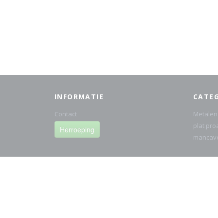
INFORMATIE
CATE
Contact
Metalen
plat pro
Herroeping
mancav