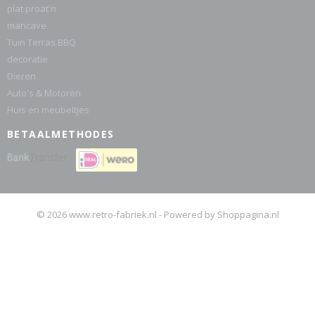
plat proat'n
mancave
Tuin Terras BBQ
decoratie
Dieren
Auto's & Motoren
Huis en meubeltjes
BETAALMETHODES
© 2026 www.retro-fabriek.nl - Powered by Shoppagina.nl