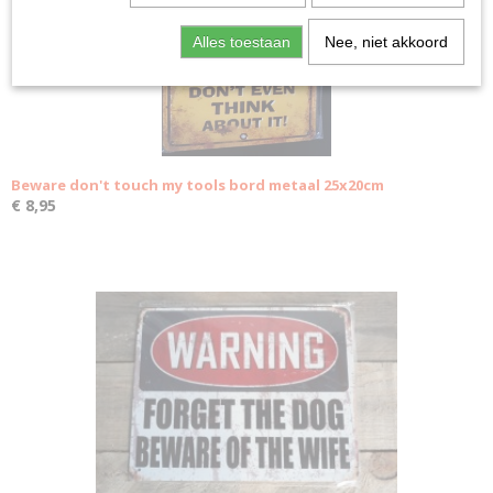
Alles toestaan
Nee, niet akkoord
Beware don't touch my tools bord metaal 25x20cm
€ 8,95