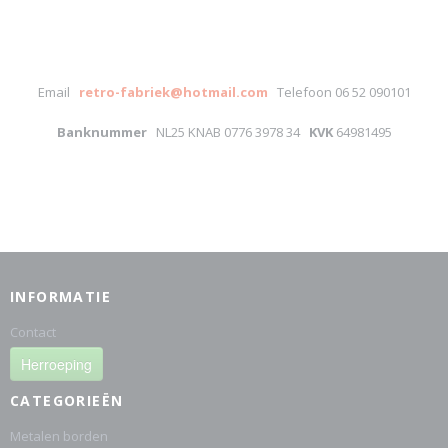
Email
retro-fabriek@hotmail.com
Telefoon 06 52 090101
Banknummer
NL25 KNAB 0776 3978 34
KVK
64981495
INFORMATIE
Contact
Herroeping
CATEGORIEËN
Metalen borden