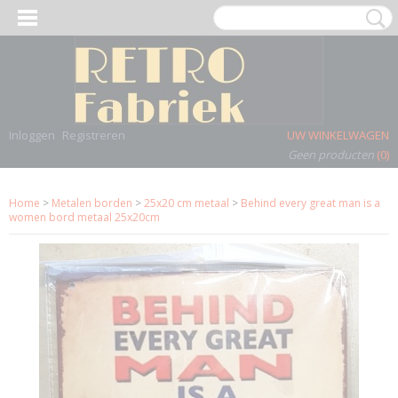
Inloggen
Registreren
UW WINKELWAGEN
Geen producten
(0)
Home
>
Metalen borden
>
25x20 cm metaal
>
Behind every great man is a
women bord metaal 25x20cm