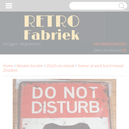
Inloggen
Registreren
UW WINKELWAGEN
Geen producten
(0)
Home
>
Metalen borden
>
25x20 cm metaal
>
Gamer at work bord metaal
25x20cm