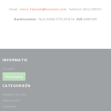
Email
retro-fabriek@hotmail.com
Telefoon 06 52 090101
Banknummer
NL25 KNAB 0776 3978 34
KVK
64981495
INFORMATIE
Contact
Herroeping
CATEGORIEËN
Metalen borden
plat proat'n
mancave