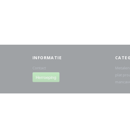
INFORMATIE
CATE
Contact
Metalen
plat pro
Herroeping
mancav