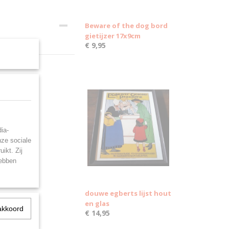
Beware of the dog bord
gietijzer 17x9cm
€ 9,95
ia-
nze sociale
ikt. Zij
hebben
douwe egberts lijst hout
en glas
akkoord
€ 14,95