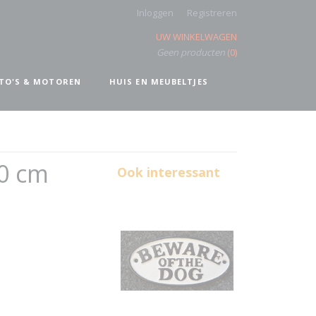
Inloggen
Registreren
UW WINKELWAGEN
Geen producten
(0)
TO'S & MOTOREN
HUIS EN MEUBELTJES
0 cm
Ook interessant