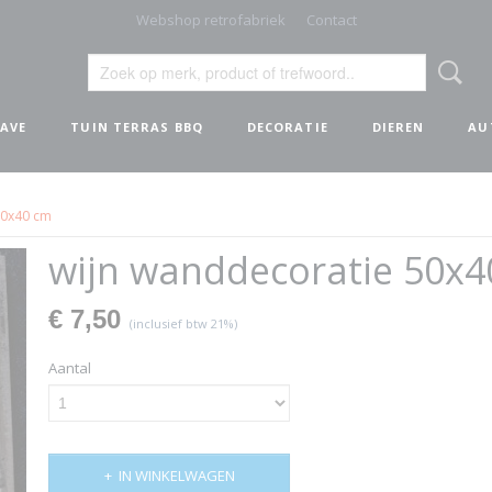
Webshop retrofabriek
Contact
AVE
TUIN TERRAS BBQ
DECORATIE
DIEREN
AU
50x40 cm
wijn wanddecoratie 50x4
€ 7,50
(inclusief btw 21%)
Aantal
IN WINKELWAGEN