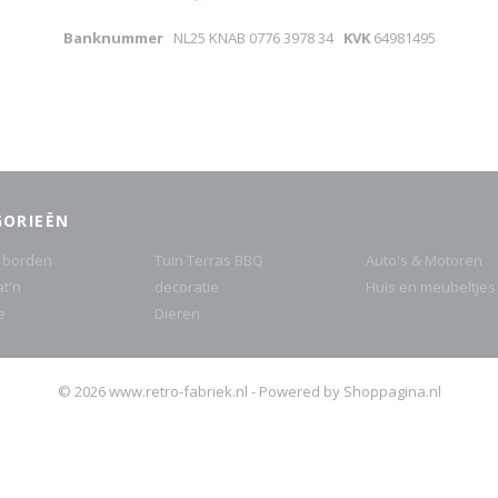
Banknummer
NL25 KNAB 0776 3978 34
KVK
64981495
GORIEËN
 borden
Tuin Terras BBQ
Auto's & Motoren
at'n
decoratie
Huis en meubeltjes
e
Dieren
© 2026 www.retro-fabriek.nl - Powered by Shoppagina.nl