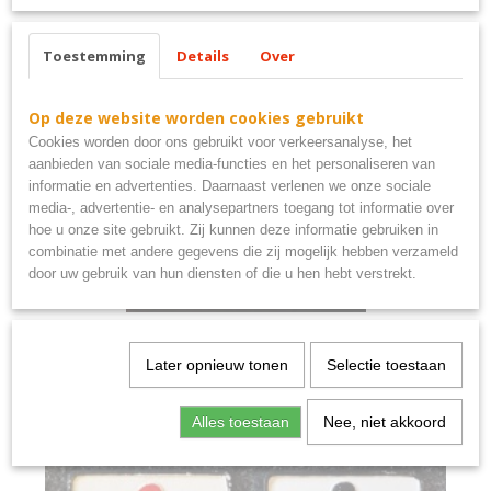
Toestemming
Details
Over
Ook interessant
Op deze website worden cookies gebruikt
Cookies worden door ons gebruikt voor verkeersanalyse, het
aanbieden van sociale media-functies en het personaliseren van
informatie en advertenties. Daarnaast verlenen we onze sociale
media-, advertentie- en analysepartners toegang tot informatie over
hoe u onze site gebruikt. Zij kunnen deze informatie gebruiken in
combinatie met andere gegevens die zij mogelijk hebben verzameld
door uw gebruik van hun diensten of die u hen hebt verstrekt.
douwe egberts lijst hout en glas
€ 14,95
Later opnieuw tonen
Selectie toestaan
Alles toestaan
Nee, niet akkoord