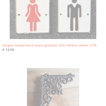
Jongen meisje bord zwaar gietijzer afm 10x9cm samen 12,95
€ 12,50