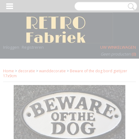
Inloggen
Registreren
UW WINKELWAGEN
Geen producten
(0)
Home
>
decoratie
>
wanddecoratie
>
Beware of the dog bord gietijzer
17x9cm