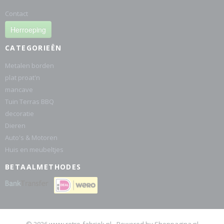
Contact
Herroeping
CATEGORIEËN
Metalen borden
plat proat'n
mancave
Tuin Terras BBQ
decoratie
Dieren
Auto's & Motoren
Huis en meubeltjes
BETAALMETHODES