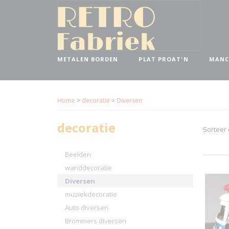
METALEN BORDEN
PLAT PROAT'N
MANC
Home
>
decoratie
>
Diversen
decoratie
Sorteer
Beelden
wanddecoratie
Diversen
muziekdecoratie
Auto diversen
Brommers diversen