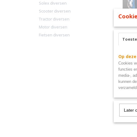
Solex diversen
Scooter diversen
Cookie
Tractor diversen
Motor diversen
Fietsen diversen
Metale
Toest
15cm
metalen
€ 29,95
Op deze
Cookies wo
functies e
media-, ad
kunnen dez
verzameld 
Later 