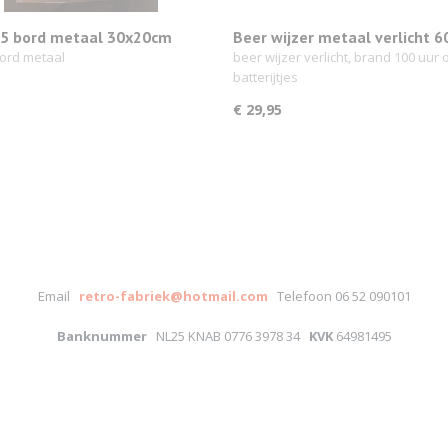
5 bord metaal 30x20cm
Beer wijzer metaal verlicht 
cm 29,95
ord metaal
beer wijzer verlicht, brand 100 uur 
batterijtjes
€ 29,95
Email
retro-fabriek@hotmail.com
Telefoon 06 52 090101
Banknummer
NL25 KNAB 0776 3978 34
KVK
64981495