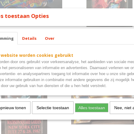
s toestaan Opties
n bus L 25 cm BR 10 cm H
Bob Marley bord metaal 30x
emming
Details
Over
 bus flower power
bob marley bord metaal
€ 12,50
 website worden cookies gebruikt
rden door ons gebruikt voor verkeersanalyse, het aanbieden van sociale med
n het personaliseren van informatie en advertenties. Daarnaast verlenen we o
vertentie- en analysepartners toegang tot informatie over hoe u onze site gebru
e informatie gebruiken in combinatie met andere gegevens die zij mogelijk 
door uw gebruik van hun diensten of die u hen hebt verstrekt.
opnieuw tonen
Selectie toestaan
Alles toestaan
Nee, niet 