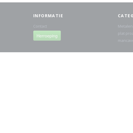
INFORMATIE
CATE
Contact
Metalen
plat pro
Herroeping
mancav