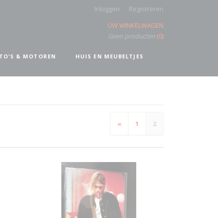
Inloggen
Registreren
UW WINKELWAGEN
Geen producten
(0)
TO'S & MOTOREN
HUIS EN MEUBELTJES
«
1
2