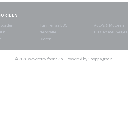
GORIEËN
 borden
Tuin Terras BBQ
Auto's & Motoren
at'n
decoratie
Huis en meubeltjes
e
Dieren
© 2026 www.retro-fabriek.nl - Powered by Shoppagina.nl