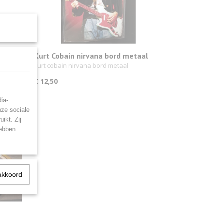
20cm
Kurt Cobain nirvana bord metaal
30x20cm
kurt cobain nirvana bord metaal
€ 12,50
ia-
nze sociale
ikt. Zij
hebben
akkoord