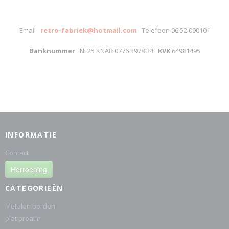
Email
retro-fabriek@hotmail.com
Telefoon 06 52 090101
Banknummer
NL25 KNAB 0776 3978 34
KVK
64981495
INFORMATIE
Contact
Herroeping
CATEGORIEËN
Metalen borden
plat proat'n