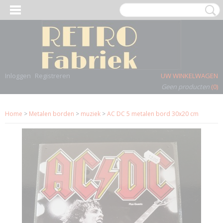
Inloggen
Registreren
UW WINKELWAGEN
Geen producten
(0)
Home
>
Metalen borden
>
muziek
>
AC DC 5 metalen bord 30x20 cm