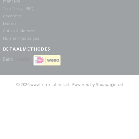
mancave
Tuin Terras BBQ
decoratie
Dieren
Auto's & Motoren
Huis en meubeltjes
BETAALMETHODES
© 2026 www.retro-fabriek.nl - Powered by Shoppagina.nl