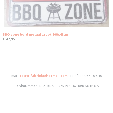
BBQ zone bord metaal groot 100x48cm
€ 47,95
Email
retro-fabriek@hotmail.com
Telefoon 06 52 090101
Banknummer
NL25 KNAB 0776 3978 34
KVK
64981495