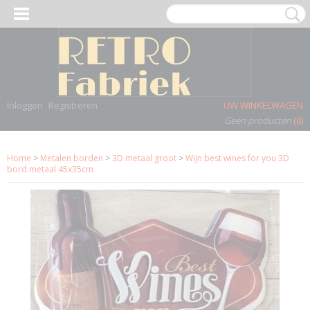
Inloggen
Registreren
UW WINKELWAGEN
Geen producten
(0)
Home
>
Metalen borden
>
3D metaal groot
>
Wijn best wines for you 3D
bord metaal 45x35cm