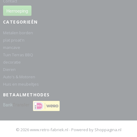
Contact
Herroeping
CATEGORIEËN
Metalen borden
plat proat'n
mancave
Tuin Terras BBQ
decoratie
Dieren
Auto's & Motoren
Huis en meubeltjes
BETAALMETHODES
© 2026 www.retro-fabriek.nl - Powered by Shoppagina.nl