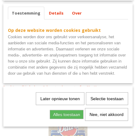
Ook interessant
Toestemming
Details
Over
Op deze website worden cookies gebruikt
Cookies worden door ons gebruikt voor verkeersanalyse, het
aanbieden van sociale media-functies en het personaliseren van
informatie en advertenties. Daarnaast verlenen we onze sociale
media-, advertentie- en analysepartners toegang tot informatie over
hoe u onze site gebruikt. Zij kunnen deze informatie gebruiken in
combinatie met andere gegevens die zij mogelijk hebben verzameld
door uw gebruik van hun diensten of die u hen hebt verstrekt.
Rock'n roll jukebox 3d metaal groot afm 60x40 cm
€ 19,95
Later opnieuw tonen
Selectie toestaan
Alles toestaan
Nee, niet akkoord