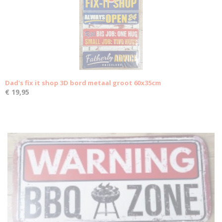
Dad's fix it shop 3D bord metaal groot 60x35cm
€ 19,95