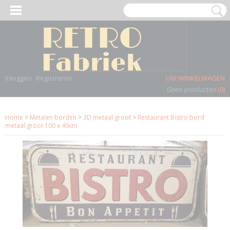
Inloggen
Registreren
UW WINKELWAGEN
Geen producten
(0)
Home
>
Metalen borden
>
3D metaal groot
>
Restaurant Bistro bord
metaal groot 100 x 49cm