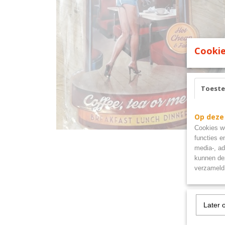
Cookie
Toest
Op deze
Cookies wo
functies e
media-, ad
kunnen dez
verzameld 
Later 