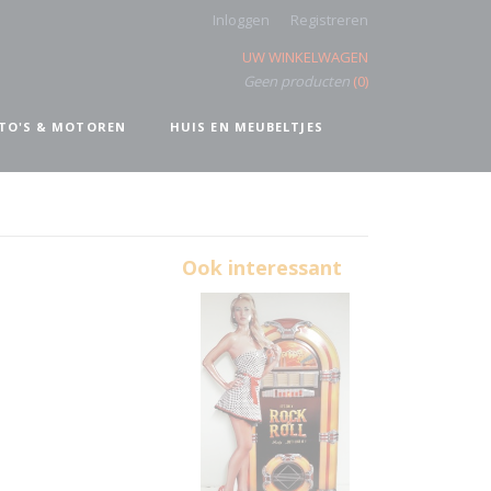
Inloggen
Registreren
UW WINKELWAGEN
Geen producten
(0)
TO'S & MOTOREN
HUIS EN MEUBELTJES
Ook interessant