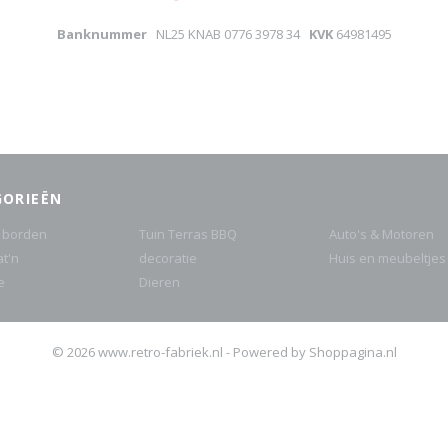
Banknummer
NL25 KNAB 0776 3978 34
KVK
64981495
GORIEËN
 borden
Tuin Terras BBQ
Auto's & Motoren
at'n
decoratie
Huis en meubeltjes
e
Dieren
© 2026 www.retro-fabriek.nl - Powered by Shoppagina.nl