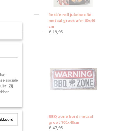
Rock'n roll jukebox 3d
metaal groot afm 60x40
cm
€ 19,95
ia-
nze sociale
ikt. Zij
hebben
BBQ zone bord metaal
akkoord
groot 100x48cm
€ 47,95