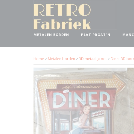
METALEN BORDEN
PLAT PROAT'N
MANC
Home
>
Metalen borden
>
3D metaal groot
>
Diner 3D bor