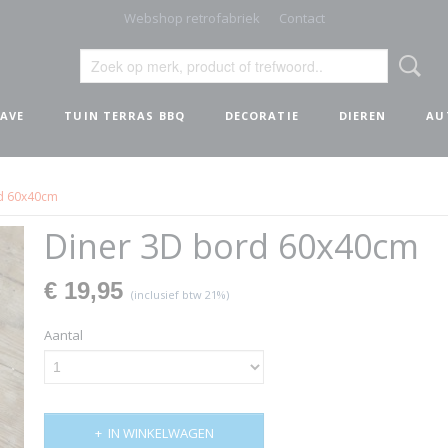
Webshop retrofabriek
Contact
AVE
TUIN TERRAS BBQ
DECORATIE
DIEREN
AU
d 60x40cm
Diner 3D bord 60x40cm
€ 19,95
(inclusief btw 21%)
Aantal
IN WINKELWAGEN