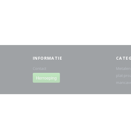
INFORMATIE
CATE
Contact
Metalen
plat pro
Herroeping
mancav