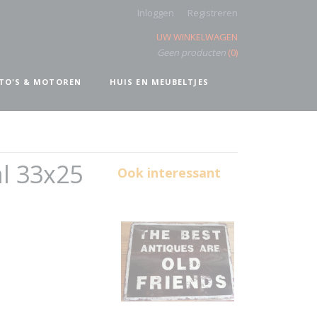
Inloggen
Registreren
UW WINKELWAGEN
Geen producten
(0)
TO'S & MOTOREN
HUIS EN MEUBELTJES
l 33x25
Ook interessant