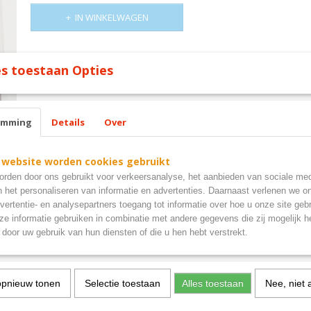
IN WINKELWAGEN
Omschrijving
s toestaan Opties
chef specials bord metaal
emming
Details
Over
 website worden cookies gebruikt
rden door ons gebruikt voor verkeersanalyse, het aanbieden van sociale med
n het personaliseren van informatie en advertenties. Daarnaast verlenen we o
vertentie- en analysepartners toegang tot informatie over hoe u onze site gebru
e informatie gebruiken in combinatie met andere gegevens die zij mogelijk 
door uw gebruik van hun diensten of die u hen hebt verstrekt.
opnieuw tonen
Selectie toestaan
Alles toestaan
Nee, niet 