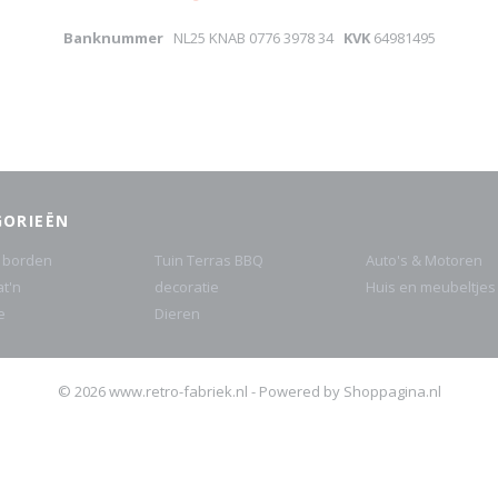
Banknummer
NL25 KNAB 0776 3978 34
KVK
64981495
GORIEËN
 borden
Tuin Terras BBQ
Auto's & Motoren
at'n
decoratie
Huis en meubeltjes
e
Dieren
© 2026 www.retro-fabriek.nl - Powered by Shoppagina.nl