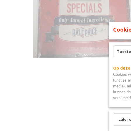
Cookie
Toest
Op deze
Cookies wo
functies e
media-, ad
kunnen dez
verzameld 
Later 