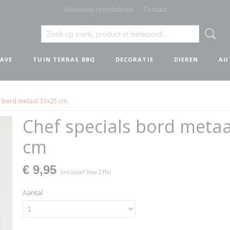
Webshop retrofabriek
Contact
AVE
TUIN TERRAS BBQ
DECORATIE
DIEREN
AU
s bord metaal 33x25 cm
Chef specials bord metaa
cm
€ 9,95
(inclusief btw 21%)
Aantal