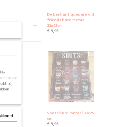
De best antiques are old
friends bord metaal
33x25cm
€ 9,95
ia-
nze sociale
ikt. Zij
hebben
Shots bord metaal 33x25
akkoord
cm
€ 9,95