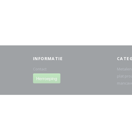
INFORMATIE
CATE
Contact
Metalen
plat pro
Herroeping
mancav