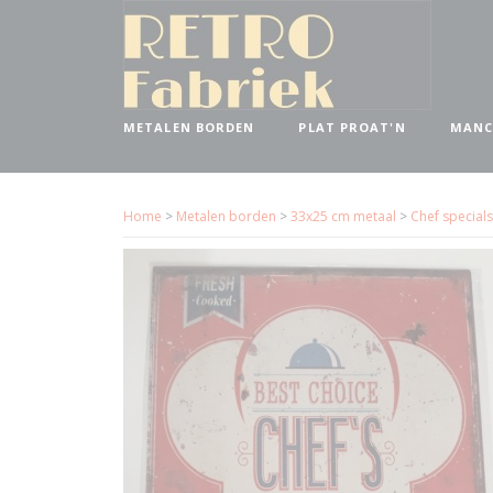
METALEN BORDEN
PLAT PROAT'N
MANC
Home
>
Metalen borden
>
33x25 cm metaal
>
Chef special