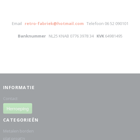
Email
retro-fabriek@hotmail.com
Telefoon 06 52 090101
Banknummer
NL25 KNAB 0776 3978 34
KVK
64981495
INFORMATIE
Contact
Herroeping
CATEGORIEËN
Metalen borden
plat proat'n