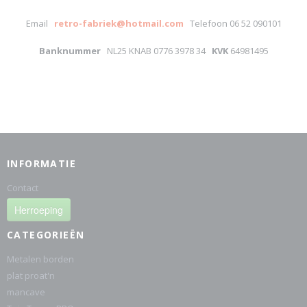
Email
retro-fabriek@hotmail.com
Telefoon 06 52 090101
Banknummer
NL25 KNAB 0776 3978 34
KVK
64981495
INFORMATIE
Contact
Herroeping
CATEGORIEËN
Metalen borden
plat proat'n
mancave