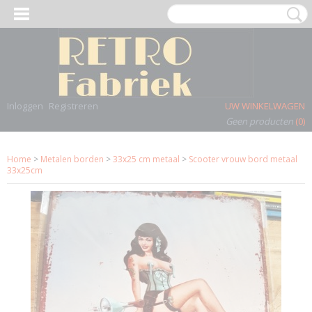
Inloggen
Registreren
UW WINKELWAGEN
Geen producten
(0)
Home
>
Metalen borden
>
33x25 cm metaal
>
Scooter vrouw bord metaal
33x25cm