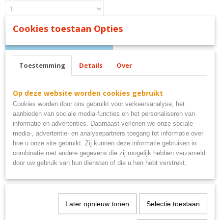
Cookies toestaan Opties
IN WINKELWAGEN
Toestemming
Details
Over
Omschrijving
scooter vrouw bord metaal
Op deze website worden cookies gebruikt
Cookies worden door ons gebruikt voor verkeersanalyse, het
aanbieden van sociale media-functies en het personaliseren van
informatie en advertenties. Daarnaast verlenen we onze sociale
media-, advertentie- en analysepartners toegang tot informatie over
hoe u onze site gebruikt. Zij kunnen deze informatie gebruiken in
Ook interessant
combinatie met andere gegevens die zij mogelijk hebben verzameld
door uw gebruik van hun diensten of die u hen hebt verstrekt.
Later opnieuw tonen
Selectie toestaan