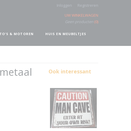
Inloggen
Registreren
UW WINKELWAGEN
Geen producten
(0)
TO'S & MOTOREN
HUIS EN MEUBELTJES
 metaal
Ook interessant