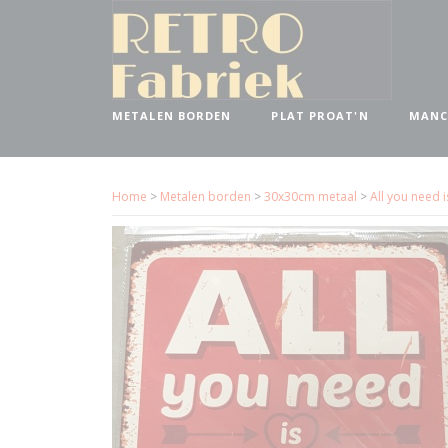
METALEN BORDEN
PLAT PROAT'N
MANC
Home
>
Metalen borden
>
30x30cm metaal
>
All you need 