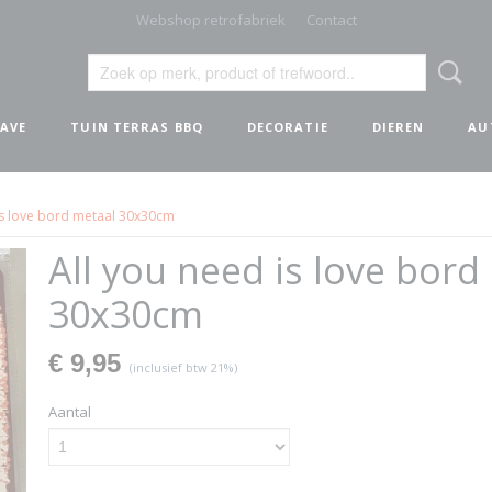
Webshop retrofabriek
Contact
AVE
TUIN TERRAS BBQ
DECORATIE
DIEREN
AU
is love bord metaal 30x30cm
All you need is love bord
30x30cm
€ 9,95
(inclusief btw 21%)
Aantal