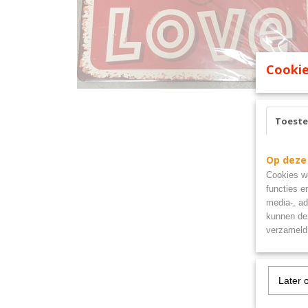
Cookie
Toest
Op deze
Cookies wo
functies e
media-, ad
kunnen dez
verzameld 
Later 