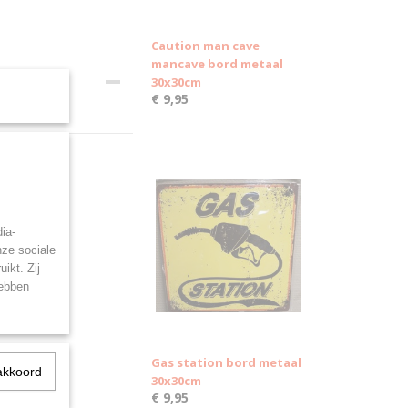
Caution man cave
mancave bord metaal
30x30cm
€ 9,95
ia-
nze sociale
ikt. Zij
hebben
Gas station bord metaal
akkoord
30x30cm
€ 9,95