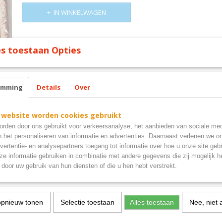
IN WINKELWAGEN
Omschrijving
s toestaan Opties
all you need is love bord 30x30cm
emming
Details
Over
 website worden cookies gebruikt
rden door ons gebruikt voor verkeersanalyse, het aanbieden van sociale med
n het personaliseren van informatie en advertenties. Daarnaast verlenen we o
vertentie- en analysepartners toegang tot informatie over hoe u onze site gebru
e informatie gebruiken in combinatie met andere gegevens die zij mogelijk 
door uw gebruik van hun diensten of die u hen hebt verstrekt.
opnieuw tonen
Selectie toestaan
Alles toestaan
Nee, niet 