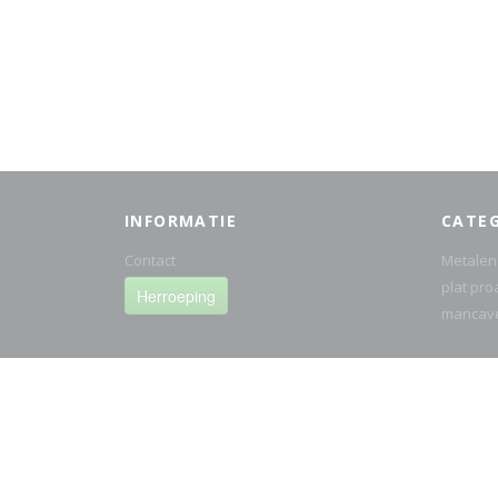
INFORMATIE
CATE
Contact
Metalen
plat pro
Herroeping
mancav