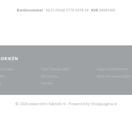
Banknummer
NL25 KNAB 0776 3978 34
KVK
64981495
GORIEËN
 borden
Tuin Terras BBQ
Auto's & Motoren
at'n
decoratie
Huis en meubeltjes
e
Dieren
© 2026 www.retro-fabriek.nl - Powered by Shoppagina.nl