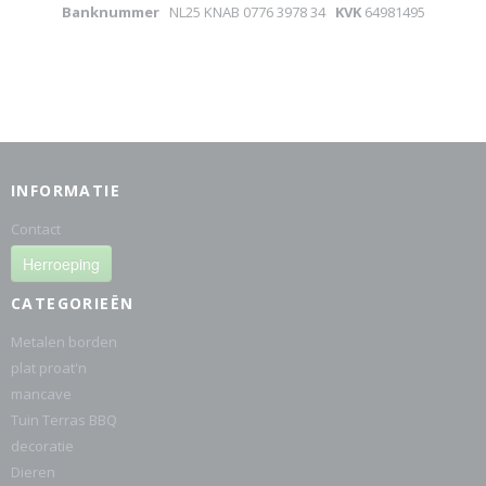
Banknummer
NL25 KNAB 0776 3978 34
KVK
64981495
INFORMATIE
Contact
Herroeping
CATEGORIEËN
Metalen borden
plat proat'n
mancave
Tuin Terras BBQ
decoratie
Dieren