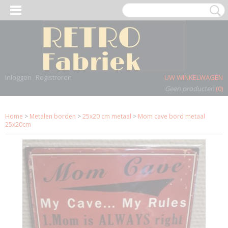
Inloggen
Registreren
UW WINKELWAGEN
Geen producten
(0)
Home
>
Metalen borden
>
25x20 cm metaal
>
Mom cave bord metaal
25x20cm