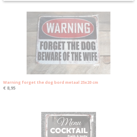
Warning forget the dog bord metaal 25x20 cm
€ 8,95