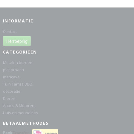
INFORMATIE
Contact
Herroeping
CATEGORIEËN
Metalen borden
plat proat'n
mancave
Tuin Terras BBQ
decoratie
Dieren
Auto's & Motoren
Huis en meubeltjes
BETAALMETHODES