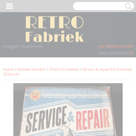
Inloggen
Registreren
UW WINKELWAGEN
Geen producten
(0)
Home
>
Metalen borden
>
25x20 cm metaal
>
Service & repair bord metaal
25x20 cm